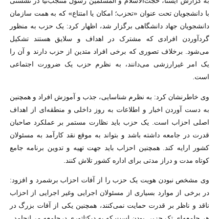
به گزارش ایسنا، حجت‌الاسلام و المسلمین رسول منتجب‌نیا در نشستی
با دانشجویان تحت عنوان «تحزب؛ امکان یا امتناع» که به همت سازمان
دانشجویان جهاد دانشگاهی برگزار شد، اظهار کرد: یک حزب به منظور
گردآوردن افرادی که مشترک در اهداف و سلایق هستند تشکیل
می‌شود. برخلاف تصوری که برخی افراد متدین از حزب دارند و آن را
یک امر غیرارزشی می‌دانند، به نظرم حزب یک ضرورت اجتماعی
است.
وی خاطرنشان کرد: به نظرم شناسایی، جذب و آموزش افراد و همچنین
به دست آوردن اخبار و اطلاعات به روز داخلی و منطقه‌ای از اهداف
اصلی احزاب است. یک حزب باید نظارت مستمر بر عملکرد صاحبان
قدرت در جامعه داشته باشد و بتواند به موقع نقد کارآمد به مسئولان
کشور ارایه کند. همچنین احزاب باید جهت تهیه و تدوین برنامه جامع
کوتاه مدت و دراز مدتی برای اداره کشور تلاش کنند.
وی مشخص نبودن هویت یک حزب را از آفات احزاب برشمرد و افزود:
در برخی از موارد بسیاری از مسئولان اجرایی وغیر اجرایی از احزاب
ناقد و ناظر بر قدرت حمایت نمی‌کنند، همچنین یکی از آفات بزرگ در
هر جامعه‌ای تک حزبی بودن است که به دیکتاتوری درجامعه می‌انجامد.