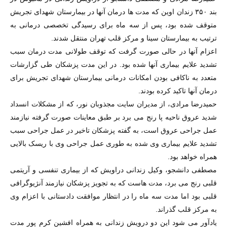
بند ۳۵۰ زندان اوین که مدت ها درمان آنها در بیمارستان شهدای تجریش
متوقف شده بود، پس از سه ماه برای رسیدگی تخصصی درمانی به
ترتیب به بیمارستان سینا و مرکز قلب تهران منتقل شدند.
اعزام آنها در حالی صورت گرفت که توقف طولانی مدت درمان سبب
تشدید علایم بیماری آنها شده بود. در این مدت پزشکان طی گزارشات
متعدد به ناکافی بودن امکانات درمانی بیمارستان شهدای تجریش برای
درمان آنها تاکید کرده بودند.
حمیدرضا مرادی، از مدیران سایت مجذوبان نور، که از مشکلات انسداد
شدید عروق ناحیه پا رنج می برد بر طبق معاینات صورت گرفته نیازمند
عمل جراحی عروق است، به گفته پزشکان تاخیر در عمل جراحی سبب
تشدید علایم بیماری وی شده به طوری عمل جراحی وی با ریسک بالایی
همراه خواهد بود.
مصطفی دانشجو، وکیل زندانی دراویش که از بیماری تنفسی و آریتمی
قلبی رنج می برد، مدت هاست که به تجویز پزشکان نیازمند آنژیوگرافی
قلبی بود اما مدت سه ماه را در انتظار موافقت دادستانی با اعزام وی
به مرکز قلب گذراند.
یادآور می شود این دو درویش زندانی به همراه افشین کرم پور مدت