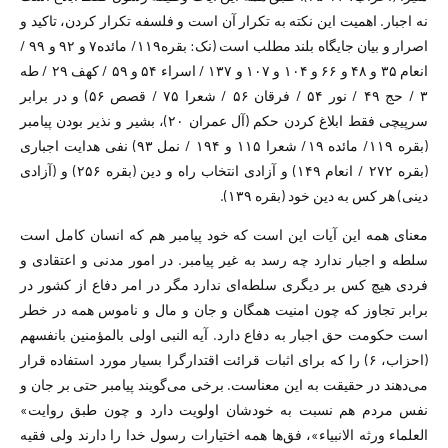
نه اجبار. اهمیت این نکته به تکرار آن است و فلسفه تکرار کردن، تاکید و
اصرار و بیان جایگاه بلند مطلب است (نک: بقره۱۱۹/ مائده۷ و ۹۲ و ۹۹ /
انعام ۳۵ و ۴۸ و ۶۶ و ۱۰۴ و ۱۰۷ و ۱۳۷ / اسراء ۵۴ و ۵۹ / کهف ۲۹ / طه
۳ / حج ۴۹ / نور ۵۴ / فرقان ۵۶ / شعرا ۷۵ / قصص ۵۶) و در برابر
سرپیچی فقط ابلاغ کردن حکم (آل عمران ۲۰)، بشیر و نذیر بودن پیامبر
(بقره ۱۱۹/ مائده ۱۹/ شعرا ۱۱۵ و ۱۹۴ / نمل ۹۳) نفی هدایت اجباری
(بقره ۲۷۲ / انعام ۱۴۹) و آزادی انتخاب راه و دین (بقره ۲۵۶) و (آزادی
دینی) هر کس به دین خود (بقره ۱۳۹).
معنای همه این آیات این است که خود پیامبر هم که انسان کامل است
سلطه و اجبار ندارد چه رسد به غیر پیامبر. در امور مدنی و اعتقادی و
فردی هیچ کس بر دیگری سلطه‌ای ندارد مگر در امر دفاع از کشور در
برابر تجاوز که چون امنیت همگان و جان و مال و ناموس همه در خطر
است حکومت حق اجبار به دفاع دارد. آیه النبی اولی بالمؤمنین بانفسهم
(احزاب، ۶) را که برای اثبات قرائت اقتدارگرا بسیار مورد استفاده قرار
می‌دهند در حقیقت به این معناست. برخی می‌گویند پیامبر حتی بر جان و
نفس مردم هم نسبت به خودشان اولویت دارد و چون طبق روایت»
العلماء ورثه الانبیاء»، فق‌ها همه اختیارات رسول خدا را دارند ولی فقیه