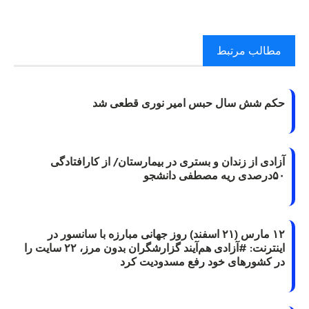
مطالب مرتبط
حکم شش سال حبس امیر نوری قطعی شد
آزادی از زندان و بستری در بیمارستان/ از کارافتادگی
۵۰درصدی ریه مصطفی دانشجو
۱۲ مارس (۲۱ اسفند) روز جهانی مبارزه با سانسور در
اینترنت: #آزادی هم‌آیند گزارشگران‌ بدون مرز، ۲۲ سایت را
در کشورهای خود رفع مسدودیت کرد