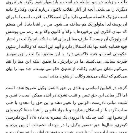
طلب و زیاده خواه و سلطه جو است و باید مهار شود وگرنه هر نیروی
دیگری را می‌بلعد. آنچه از آغاز انقلاب تاکنون درباره کانون وکلا رخ داده
است نیز یک فلسفه سیاسی دارد و آن اصطکاک با قدرت است اما برای
آن پوسته‌ای ایدئولوژیک هم ساخته می‌شود. من در اینجا دنبال این هستم
که مبنای فکری این برخورد‌ها با وکلا و کانون وکلا و به زعم من پوشش
ایدئولوژیک آن چیست؟ طرف مقابل برای اثبات اینکه باید وکالت در اختیار
قوه قضاییه باشد تنها یک استدلال دارد و آنهم این است که وکالت از شئون
حکومتی است و جنبه حاکمیتی دارد. با این منطق، وکالت را زیر مهمیز
قدرت سیاسی می‌کشند اما در برابرش، ما ضمن اینکه این مبنا را نقد
می‌کنیم نشان می‌دهیم وکالت از شئون حکومتی نیست. چند مبنا را بیان
می‌کنیم که نشان می‌دهد وکالت از شئون مدنی است.
گرچه در قوانین اساسی و عادی بر حق داشتن وکیل تصریح شده است
اما اگر مبانی این حق تبیین و تثبیت نشوند در آینده ممکن است با تبیین و
تثبیت مبانی نادرست، قوانین را تغییر دهند و این حق را محدود یا حتی
سلب کرده یا از استقلال بیندازند و یا مواد قانونی را عینا حفظ کرده ولی
از محتوا تهی کنند چنانکه با افزودن یک تبصره به ماده ۱۲۸ آیین دادرسی
کیفری، سال‌ها حق حضور وکیل را در مرحله تحقیقات از بین برده و
موجب خسارات جبران ناپذیری شدند و حقوق فراوانی را تضییع کردند و