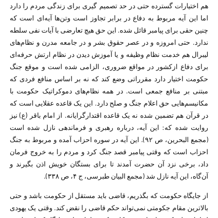
هم اختیارات گسترده حتی در حد تصمیم گیری برای زندگی مردم را دارد
اما این آیه مربوط به دفاع در برابر تجاوز است وتن‌ها آیه‌ای است که
چنین حقی برای پیامبر قائل شده. این حق هیچ تعارضی با آیات نفی سلطه
ندارد. حتی امروزه و در عصر حقوق بشر و در جامعه مدرن و نظام‌های
لیبرال هم خدمت نظام وظیفه و یا آموزش دیدن در نظام ارتش حرفه‌ای
برای دفاع ازکشور در مواقع ضروری، الزامی شده است و موقع جنگ
حکومت اختیار دارد مقرراتی وضع کند که نه بر اساس منافع فردی که
مبتنی بر منافع جمعی است. در همه نظام‌های دموکراتیک حکومت با
مکانیسم‌هایی حق اعلام جنگ و صلح دارد. این یک قاعده عقلایی است که
در قرآن هم تضمین شده نه یک قاعده اقتدارگرایانه. از امام باقر (ع) نیز
روایت شده که: این آیه، درباره رهبری و فرماندهی نازل شده است
(مجمع البحرین، ص ۹۲). این آیه در سوره احزاب آمده و مربوط به جنگ
احزاب است که وقتی پیامبر قصد جنگ کرد و مردم را به خروج فرمان
داد، برخی نزد آن حضرت آمدند تا برای بستگان خویش اذن بگیرند و
آن‌گاه، این آیه نازل شد (مجمع البیان طبرسی، ج ۴، ص ۳۳۸).
از جایگاه حکومت که بگذریم، قاضی باید مستقل از حکومت باشد و حتی
بالا‌ترین مقام جکومتی نمی‌تواند حکم قاضی را نقض کند. وقتی یک یهودی