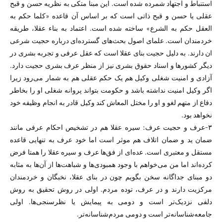
استنباط و اجتهاد شمرده شده است. این مبنا متکی به نظریه حسن و قبح
عقلی یا حسن و قبح ذاتی است که بر اساس آن قاعده «کلما حکم به
العقل حکم به الشرع» ساخته شده است. اعتماد به بناء عقلا، طریقه
خردمندان است. علمای اصول بحث‌های گسترده‌ای درباره حجیت شرعی
ان دارند. به دلیل حجیت بنای عقلا است که عقل عرفی و تجربه بشری در
دیگر کشور‌ها و اسناد حقوق بشری نیز از منظر عرف بشری حجیت دارد.
آزادی و امنیت شغلی وکیل هم یک حکم عقلی هم به شمار می‌رود زیرا
اگر وکیل امنیت نداشته باشد و حکومت بتواند پروانه شغلی او را بخاطر
دفاع از متهم لغو و او را مختل المعاش کند وکیل قادر به انجام وظیفه خود
نخواهد بود.
۳-عرف و حجیت عرف: سیره عقلا هم در تشخیص احکام عرفی مانند
ضمان ید و ضمان اتلاف هم موثر است اما خود عرف به تنهایی قاعده
مستقل و معتبری است. عده‌ای از فق‌ها عرف و سیره عقلا را همتا فرض
کرده‌اند اما من می‌خواهم با وجود همبودی‌ها و شباهت‌ها از آن‌ها به مثابه
دو مبنای جداگانه سخن بگویم چون در بنای عقلا، نخبگان و خردمندان
مرکزیت دارند و در عرف، توده مردم. اولی در روش تحقیق به روش
دلفی نزدیک‌تر است و دومی به پیمایش یا نظرسنجی‌ها. اولی
جامعه‌شناسانه‌تر است و دومی مردم‌شناسانه‌تر.