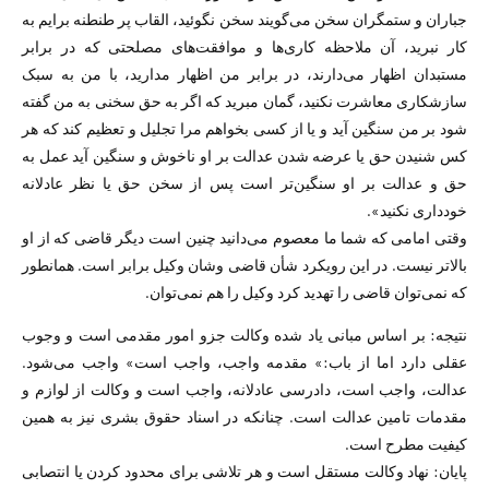
جباران و ستمگران سخن می‌گویند سخن نگوئید، القاب پر طنطنه برایم به
کار نبرید، آن ملاحظه کاری‌ها و موافقت‌های مصلحتی که در برابر
مستبدان اظهار می‌دارند، در برابر من اظهار مدارید، با من به سبک
سازشکاری معاشرت نکنید، گمان مبرید که اگر به حق سخنی به من گفته
شود بر من سنگین آید و یا از کسی بخواهم مرا تجلیل و تعظیم کند که هر
کس شنیدن حق یا عرضه شدن عدالت بر او ناخوش و سنگین آید عمل به
حق و عدالت بر او سنگین‌تر است پس از سخن حق یا نظر عادلانه
خودداری نکنید».
وقتی امامی که شما ما معصوم می‌دانید چنین است دیگر قاضی که از او
بالا‌تر نیست. در این رویکرد شأن قاضی وشان وکیل برابر است. همانطور
که نمی‌توان قاضی را تهدید کرد وکیل را هم نمی‌توان.
نتیجه: بر اساس مبانی یاد شده وکالت جزو امور مقدمی است و وجوب
عقلی دارد اما از باب:» مقدمه واجب، واجب است» واجب می‌شود.
عدالت، واجب است، دادرسی عادلانه، واجب است و وکالت از لوازم و
مقدمات تامین عدالت است. چنانکه در اسناد حقوق بشری نیز به همین
کیفیت مطرح است.
پایان: نهاد وکالت مستقل است و هر تلاشی برای محدود کردن یا انتصابی