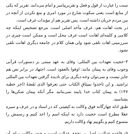
سنت را عبارت از قول و فعل و تقریرپیامبر و امام می‌دانند. تقریر که یکی
از منابع است یعنی سکوت شارع در مورد امری و منع نکردن از آنچه در
بین مردم جریان داشته است. پس تقریر هم از مؤیدات عرف است.
در بحث اهانت هم، عرف مأخذ اصلی است. مرجع تشخیص اینکه چه
کلامی و کلمه‌ای اهانت است عرف محل است و ممکن است چیزی در
سرزمینی اهات تلقی شود ولی‌‌ همان کلام در جامعه دیگری اهانت تلقی
نشود.
۴-حجیت تعهدات بین المللی: وفای به عهد مبتنی بر دستورات قرآنی
وجوب وفای به پیمان مانند: اوفوا بالعقود است. اجتهاد در برابر نص هم
جایز نیست و نمی‌توان وجه دیگری برای نادیده گرفتن تعهدات بین المللی
تراشید. و لن تاخذوا بمیثاقِ الکتاب حتی تعرفوا الذی نَقَضَهُ (اخر خطبه
۱۴۷) به پیمان کتاب خدا پایبند نمی‌مانید مگر آنکه پیمان شکن‌ها را
بشناسید.
طبق ادله چهارگانه فوق وکالت به کیفیتی که در اسناد و در عرف و سیره
عقلا مطرح است حجیت دارد نه اینکه اسم را اخذ کنیم و رسمش را
منسوخ کنیم و بگوییم نهاد وکالت داریم.
۵- قاعده عدالت: اصل بر تحقق عدالت است و چون وکالت برای آن