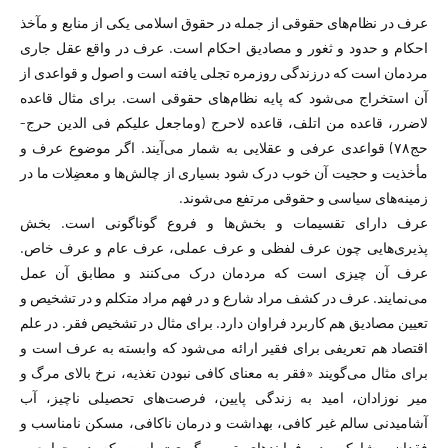
عرف در نظام‌های حقوقی از جمله در حقوق اسلامی یکی از منابع و مآخذ
احکام و حدود و ثغور و مصادیق احکام است. عرف در واقع عقل جاری
مردمان است که درزندگی روزمره تجلی یافته است و اصول و قواعدی از
آن استخراج می‌شود که پایه نظام‌های حقوقی است. برای مثال قاعده
لاضرر، قاعده من اتلف، قاعده لاحرج (وماجعل علیکم فی الدین حرج-
حج۷۸) قواعدی عرفی و عقلایی به شمار می‌آیند. اگر موضوع عرف و
مأخذیت و حجیت آن خوب درک شود بسیاری از چالش‌ها و معضِلات ما در
زمینه‌های سیاسی و حقوقی مرتفع می‌شوند.
عرف دارای تقسیمات و بخش‌ها و فروع گوناگونی است. بخش
پذیری‌هایی چون عرف لفظی و عرف عملی، عرف عام و عرف خاص.
عرف آن چیزی است که مردمان درک می‌کنند و مطابق آن عمل
می‌نمایند. عرف در کشف مراد شارع و در فهم مراد متکلم و در تشخیص و
تعیین مصادیق هم کاربرد فراوان دارد. برای مثال در تشخیص فقر. در علم
اقتصاد هم تعریفی برای فقیر ارائه می‌شود که وابسته به عرف است و
برای مثال می‌گویند «فقر به معنای کافی نبودن تغذیه، نرخ بالای مرگ و
میر نوزادان، امید به زندگی پایین، فرصت‌های تحصیلی ناچیز، آب
آشامیدنی سالم غیر کافی، بهداشت و درمان ناکافی، مسکن نا‌مناسب و
فقدان مشارکت در فرایندهای تصمیم‌گیری» است که در جوامع و