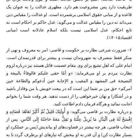
طریقیت دارد پس مشروعیت هم دارد. مطهری عدالت را به عنوان یک
قاعده و از مبانی حقوق اسلامی برشمرده است. او عدالت را مقیاس دین
می‌داند نه دین را مقیاس عدالت و می‌گوید: عدل حاکم بر احکام است نه
تابع احکام، عدل اسلامی نیست بلکه اسلام عادلانه است (مبانی
اقتصاد۱۵-۱۴).
۶- ضرورت شرعی نظارت بر حکومت و قاضی: امر به معروف و نهی از
منکر فقط منصرف به شهروندان نیست و بیشتر برای قدرتمندان است.
امام علی که اهل تشیع برای وی مقام عصمت قائل هستند نیز درباره لزوم
نظارت مردم بر او می‌فرماید: «و أمّا حقی علیکم فالوفاءُ بالبیعة و
النصیحة فی المشهد و المغیب و الإجابة حین أدعوکم والطاعة حین
آمرکم» حق من بر شما این است که در بیعت خویش با من وفادار باشید
و در آشکارا و نهان خیرخواهی را از دست ندهید. هر وقت شما را بخوانم
اجابت نمائید و هر‌گاه فرمان دادم اطاعت کنید.
و درباره نظارت بر قاضی می‌گوید: وَ أُولَئِکَ قَلِیلٌ ثُمَّ أَکْثِرْ تَعَاهُدَ قَضَائِهِ وَ
اِفْسَحْ لَهُ فِی اَلْبَذْلِ مَا یُزِیلُ عِلَّتَهُ وَ تَقِلُّ مَعَهُ حَاجَتُهُ إِلَى اَلنَّاسِ. پس از
انتخاب قاضی، هر چه بیشتر در قضاوت‌های او بیاندیش (پس بر عملکرد او
بسیار نظارت کن) و آن قدر به او ببخش که نیازهای او برطرف گردد تا به