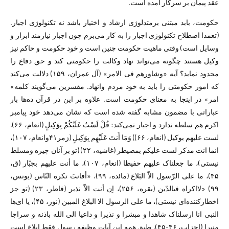
عقد پیمان بر سرکار آمده است.
حکومت، بابد مبتنی برمتدلوژی ارشاد و اختیار باشد نه تکنولوژی اجبار.
(تعمدا اصطلاح تکنولوژی اجبار را به کار می‌برم چون اجبار نیازمند ابزار و
وسایل است) وقتی ماهیت حکومت چنین است و خود حکومت و حاکم نیز
وکیل هستند چگونه می‌تواند نهاد وکالت را حکومتی کند و حق دفاع را
محدود نماید؟ آیه «وشاورهم فی الامر» (آل عمران، ۱۵۹) دلالت می‌کند
که امور حکومتی را باید به خود مردم وانهاد. مفسرین می‌گویند کلمه»
امر» در اینجا به معنای حکومت است. علاوه بر این در قرآن ده‌ها بار
عباراتی با مضمون مشابه گفته شده است که نشان می‌دهد خود پیامبر
اکرم هم سلطه ندارد و اجبار نمی‌کند: قُلْ لَسْتُ عَلَیْکُمْ بِوَکِیلٍ (انعام، ۶۶).
لست علیهم بوکیل (انعام، ۶۶)) وَمَا أَنتَ عَلَیْهِم بِوَکِیلٍ (زمر۴۱وانعام، ۱۰۷)،
انما انت مذکر لست علیکم بمصیطر (غاشیه، ۲۲) (تو بر آنان چیره ومسلط
نیستی)، ما جعلناک علیهم حفیظا (انعام، ۱۰۷)، ما أنت علیهم بجبّار (ق،
۴۵)، ما على الرّسول الاّ البَلاغ (مائده، ۹۹)، «أفانتَ تکره النّاس (یونس،
۹۹) «لااکراه فى‏الدّین (بقره، ۲۵۶)، اِن أنت الاّ نذیر (فاطر، ۲۳) (تو جز
اخطارکننده‌ای نیستی)، ما علی الرسول الا البلاغ المبین (نور، ۴۵)، یا ای‌ها
النبی انا ارسلناک شاهدا و مبشرا و نذیرا و داعیا الی الله باذنه و سراجا
منیرا (احزاب، ۴۶-۴۵). طبق همه این آیات وظیفه رسول فقط ابلاغ است