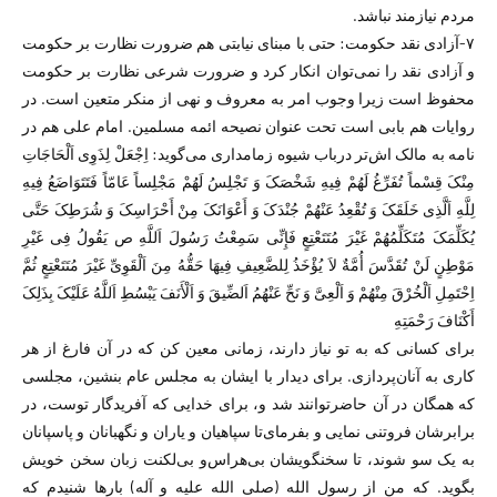
مردم نیازمند نباشد.
۷-آزادی نقد حکومت: حتی با مبنای نیابتی هم ضرورت نظارت بر حکومت
و آزادی نقد را نمی‌توان انکار کرد و ضرورت شرعی نظارت بر حکومت
محفوظ است زیرا وجوب امر به معروف و نهی از منکر متعین است. در
روایات هم بابی است تحت عنوان نصیحه ائمه مسلمین. امام علی هم در
نامه به مالک اش‌تر درباب شیوه زمامداری می‌گوید: اِجْعَلْ لِذَوِی اَلْحَاجَاتِ
مِنْکَ قِسْماً تُفَرِّغُ لَهُمْ فِیهِ شَخْصَکَ وَ تَجْلِسُ لَهُمْ مَجْلِساً عَامّاً فَتَتَوَاضَعُ فِیهِ
لِلَّهِ اَلَّذِی خَلَقَکَ وَ تُقْعِدُ عَنْهُمْ جُنْدَکَ وَ أَعْوَانَکَ مِنْ أَحْرَاسِکَ وَ شُرَطِکَ حَتَّى
یُکَلِّمَکَ مُتَکَلِّمُهُمْ غَیْرَ مُتَتَعْتِعٍ فَإِنِّی سَمِعْتُ رَسُولَ اَللَّهِ ص یَقُولُ فِی غَیْرِ
مَوْطِنٍ لَنْ تُقَدَّسَ أُمَّةٌ لاَ یُؤْخَذُ لِلضَّعِیفِ فِیهَا حَقُّهُ مِنَ اَلْقَوِیِّ غَیْرَ مُتَتَعْتِعٍ ثُمَّ
اِحْتَمِلِ اَلْخُرْقَ مِنْهُمْ وَ اَلْعِیَّ وَ نَحِّ عَنْهُمُ اَلضِّیقَ وَ اَلْأَنَفَ یَبْسُطِ اَللَّهُ عَلَیْکَ بِذَلِکَ
أَکْنَافَ رَحْمَتِهِ
برای کسانی که به تو نیاز دارند، زمانی معین کن که در آن فارغ از هر
کاری به آنان‌پردازی. برای دیدار با ایشان به مجلس عام بنشین، مجلسی
که همگان در آن حاضرتوانند شد و، برای خدایی که آفریدگار توست، در
برابرشان فروتنی نمایی و بفرمای‌تا سپاهیان و یاران و نگهبانان و پاسپانان
به یک سو شوند، تا سخنگویشان بی‌هراس‌و بی‌لکنت زبان سخن خویش
بگوید. که من از رسول الله (صلی الله علیه و آله) بار‌ها شنیدم که