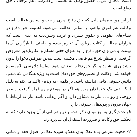
است. محدود کردن حضور وکیل به بخشی از دادرسی هم برخلاف حق
دفاع است.
از این رو به‌‌ همان دلیل که حق دفاع امری واجب و اساس عدالت است
وکالت هم امری واجب و اساس عدالت می‌شود. اهمیت حق دفاع در
نظام‌های حقوقی و حقوق بشری و عرف وشریعت به حدی است که
هزاران مقاله و کتاب درباره آن تحریر شده و حاجتی با بازگویی آن‌ها
نیست و می‌توان حق دفاع را به عنوان حقی مسلم و انکارناپذیر مفروض
گرفت. از منظر شرع هم قاضی مکلف است سخن طرفین دعوا را بدون
پیشداوری بشنود و اگر حق دفاع تضعیف شود اساسا دادرسی بلاموضوع
خواهد شد. وکالت از تضمین‌های حق دفاع است به ویژه هنگامی که متهم،
دانش حقوقی کافی نداشته باشد. بر کلمه «به ویژه» تاکید می‌کنم به دلیل
اینکه حتی یک حقوقدان مبرز هم اگر در موضع متهم قرار گرفت از نظر
روحی و روانی، نیاز به مشاور دارد و اگر زندانی باشد نیاز به ارتباط با
جهان بیرون و پیوندهای حقوقی دارد.
قواعد دیگری به تبع مبنای ذکر شده و در پشتیبانی از آن وجود دارند که به
تحکیم حق وکالت و ضرورت استقلال آن می‌پردازند.
۲- حجیت شرعی بناء عقلا: بنای عقلا یا سیره عقلا در اصول فقه از مبانی