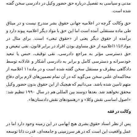
مدنی‌ و سیاسی‌ به تفصیل درباره حق حضور وکیل در دادرسی سخن گفته
شده است.
حق وکالت گرچه در اعلامیه جهانی حقوق بشر مندرج نیست و در میثاق
طی ماده مستقلی آمده است اما این حق با مواد دیگر اعلامیه پیوند دارد و
برآمده از حقوق دیگر یعنی از «حقوق تبعی» است. برای مثال در
مواد۶تا۱۱اعلامیه از حق مساوی بودن افراد در برابر قانون، نفی تبعیض و
حق دسترسی مؤثر به مراجع دادرسی، نفی توقیف، حبس یا تبعید
خودسرانه و دسترسی کامل و برابر به دادرسی آشکار و عادلانه توسط
دادگاهی بیطرف و مستقل سخن گفته شده است و در ماده١١ اعلامیه از
محاکمه‌ای علنی سخن می‌گوید که در آن تمام تضمین‌های لازم برای دفاع
متهم تامین شده باشد. می‌دانیم که هیچیک از این حقوق بدون حضور وکیل
محقق نخواهند شد. بعد‌ها دوسند بین المللی هم در سال ۱۹۹۰ تنظیم شد:
«اصول اساسی نقش وکلا» و «رهنمودهای نقش دادستان‌ها».
وکالت در فقه
پس از نظر اسناد حقوق بشری هیچ ابهامی در این زمینه وجود دارد اما در
عمل واقعیت این است که در هر سرزمینی و جامعه‌ای، قدرت ذاتا توسعه