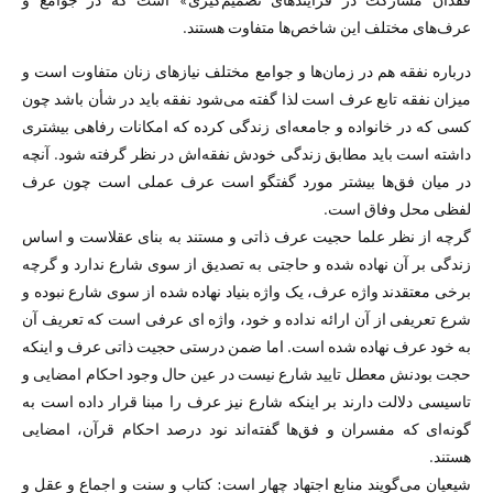
عرف‌های مختلف این شاخص‌ها متفاوت هستند.
درباره نفقه هم در زمان‌ها و جوامع مختلف نیازهای زنان متفاوت است و
میزان نفقه تابع عرف است لذا گفته می‌شود نفقه باید در شأن باشد چون
کسی که در خانواده و جامعه‌ای زندگی کرده که امکانات رفاهی بیشتری
داشته است باید مطابق زندگی خودش نفقه‌اش در نظر گرفته شود. آنچه
در میان فق‌ها بیشتر مورد گفتگو است عرف عملی است چون عرف
لفظی محل وفاق است.
گرچه از نظر علما حجیت عرف ذاتی و مستند به بنای عقلاست و اساس
زندگی بر آن نهاده شده و حاجتی به تصدیق از سوی شارع ندارد و گرچه
برخی معتقدند واژه عرف، یک واژه بنیاد نهاده شده از سوى شارع نبوده و
شرع تعریفى از آن ارائه نداده و خود، واژه اى عرفى است که تعریف آن
به خود عرف نهاده شده است. اما ضمن درستی حجیت ذاتی عرف و اینکه
حجت بودنش معطل تایید شارع نیست در عین حال وجود احکام امضایی و
تاسیسی دلالت دارند بر اینکه شارع نیز عرف را مبنا قرار داده است به
گونه‌ای که مفسران و فق‌ها گفته‌اند نود درصد احکام قرآن، امضایی
هستند.
شیعیان می‌گویند منابع اجتهاد چهار است: کتاب و سنت و اجماع و عقل و