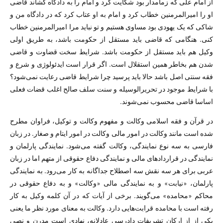
از امام علی که زمامدار بود شکایت کرد و امام را به دادگاه کشاند قاضی
او را امیرالمرمنین خطاب کرد و امام به او عتاب کرد که در دادگاه من و
شاکی که یک یهودی بود مساوی هستیم و تو نباید مرا امیرالمرمنین خطاب
کنی. هنگامی که قاضی باید مستقل از حکومت باشد، به طریق اولی
وکیل هم باید مستقل از حکومت باشد. شرایط سخت قضاوت و قاضی
شدن هم بخاطر همین استقلال است. اگر قرار است ایدئولوژی و شرع و
فقه سنتی اصل باشد حالا باید پرسید چرا شرایط قاضی رعایت نمی‌شود؟
با شرایط موجود در تحریرالوسیله و سنت سلف صالح اغلب قضات فعلی
اساسا قاضی محسوب نمی‌شوند.
در قرآن و فقه اسلامی وکالت و مفهوم وکالت و توکیل، فراوان مطرح
شده است مانند وکالت در امور مالی وکالت در امور ایتام و صغار. در زبان
فارسی به سه نوع نمایندگی، وکالت گفته می‌شود. نمایندگی پارلمان و
نمایندگی در قراردادهای مالی و نمایندگی دفاع حقوقی از متهم اما در زبان
عربی برای هر سه نقش سه اصطلاح جداگانه به کار می‌رود. به نمایندگی
پارلمان، «نیابت» و به نمایندگی مالی «وکالت» و به دفاع حقوقی در
محاکم «محامده» می‌گویند. برخی از آیات که در آن کلمه وکیل به کار
رفته است با محامده قرابت‌هایی دارد. وکالت به معنای مورد نظر ما یعنی
یکی از از ارکان تشریفات دادرسی عادلانه، نهادی است مدرن و نصی