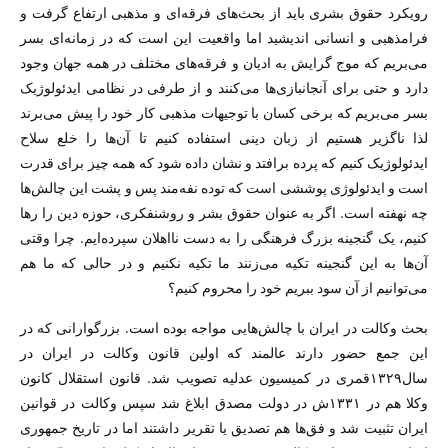
رویکرد حقوق بشری باید از بحث‌های فرقه‌ای و مذهبی ارتفاع گرفت و
فرامذهبی و انسانی اندیشید اما واقعیت این است که در زمانه‌ای بسر
می‌بریم که موج گرایش به ادیان و فرقه‌های مختلف در همه جهان وجود
دارد و حتی برای آنجانبازی‌ها می‌کنند و از طرفی در نظامی ایدئولوژیک
بسر می‌بریم که برخی کسان با توجیهات مذهبی کار خود را پیش می‌برند
لذا ناگزیر هستیم از زبان دینی استفاده کنیم تا آن‌ها را خلع سلاح
ایدئولوژیک کنیم که پرده برافتد و نشان داده شود که همه چیز برای قدرت
است و ایدئولوژی پوششی است که توده نفه‌مند پس و پشت این چالش‌ها
چه نهفته است. اگر به عنوان حقوق بشر و روشنفکری، حوزه دین را‌‌ رها
کنیم، یک گنجینه بزرگ فرهنگی را به دست نااهلان سپرده‌ایم. چرا وقتی
آن‌ها به این گنجینه تکیه می‌زنند ما تکیه نکنیم و در حالی که ما هم
می‌توانیم از آن سود ببریم خود را محروم کنیم؟
بحث وکالت در ایران با چالش‌هایی مواجه بوده است. بزرگوارانی که در
این جمع حضور دارند عالمند که اولین قانون وکالت در ایران در
سال۱۳۲۹قمری در کمیسیون عدلیه تصویب شد. قانون استقلال کانون
وکلا هم در ۱۳۳۱ش در دولت مصدق ابلاغ شد سپس وکالت در قوانین
ایران تثبیت شد و فق‌ها هم تصدیق یا تقریر داشتند اما در تاریخ جمهوری