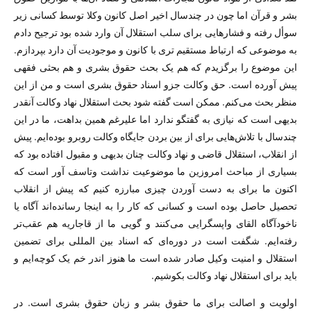
بشر و قرآن اما چون در چندسال اخیر اصل کانون وکلا توسط کسانی زیر
سوأل رفته و فشارهایی برای سلب استقلال آن وارد شده بود ترجیح دادم
به موضوعی که ارتباط مستقیم تری با کانون و موجودیت آن دارد بپردازم.
این موضوع را برگزیدم که هم یک بحث حقوق بشری و هم بحثی فقهی
پیش آورده است. حق وکالت جزو اسناد حقوق بشری است و من از این
منظر بحث می‌کنم. ممکن است گفته شود بحث استقلال نهاد وکالت آنقدر
بدیهی است که نیازی به گفتگو ندارد اما علیرغم همین بداهت، ما در این
چندسال با تلاش‌هایی برای از بین بردن جایگاه وکالت روبرو بوده‌ایم. پیش
از انقلاب، استقلال قاضی و نهاد وکالت چنان بدیهی و مقبول افتاده بود که
بسیاری از مباحث امروزین ما موضوعیت نداشت وتاسف آور است که
اکنون ما برای به دست آوردن چیزی مبارزه کنیم که پیش از انقلاب
تحصیل حاصل بوده است و کسانی که کار را به اینجا رسانده‌اند آگاه یا
ناخودآگاه القای واپسگرایی می‌کنند و گویی ما از قاجاریه هم عقب‌تر
رفته‌ایم. شگفت است در دوره‌ای که اسناد بین المللی برای تضمین
استقلال و امنیت وکیل صادر شده است ما هنوز اندر خم یک کوچه‌ایم و
باید برای استقلال نهاد وکالت بکوشیم.
اولویت و اصالت برای ما حقوق بشر و زبان حقوق بشری است. در