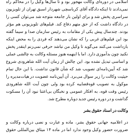
اسلامی در دوره‌ای وکالت مهجور بود و تا سال‌ها وکیل را در محاکم راه
نمی‌دادند تا اینکه دادگاه آقای کرباسچی شهردار اسبق تهران از تلویزیون
سراسری پخش شد و برای اولین بار جامعه متوجه شد می‌توان کسی را
در دادگاه داشت که از حق متهم دفاع کند. فیلم‌های تلویزیونی هم مؤثر
بودند. چندسال پیش یکی از مقامات به رئیس سازمان صدا و سیما گفته
بود این فیلم‌های غربی را که نشان می‌دهند که فردی را به محض اینکه
بازداشت می‌کنند می‌گوید تا وکیل من نباشد حرفی نمی‌زنم اینقدر پخش
نکنید چون بدآموزی دارد. اما با اینهمه هنوز مسئله وکالت به چالشی عملی
و اساسی تبدیل نشده بود. این چالش از زمان آیت الله شاهرودی شروع
شد که آیین‌نامه‌ای تصویب شد که شأن قانون نداشت. با این حال تمام
حیثیت وکالت را زیر سوال می‌برد. آن آیین‌نامه عضویت در هیات‌مدیره را
موکول به تصویب قوه‌قضاییه کرده بود ولی چون آیت الله شاهرودی
رئیس وقت قوه، به افکار عمومی و نخبگان بی‌اعتنا نبود آن را مسکوت
گذاشت و در دوره رئیس جدید دوباره مطرح شد.
وکالت در اسناد حقوق بشر
در اعلامیه جهانی حقوق بشر، ماده و عبارت و نصی درباره وکالت و
ضرورت حضور وکیل وجود ندارد اما در ماده‌ ۱۴ میثاق‌ بین‌المللی‌ حقوق‌