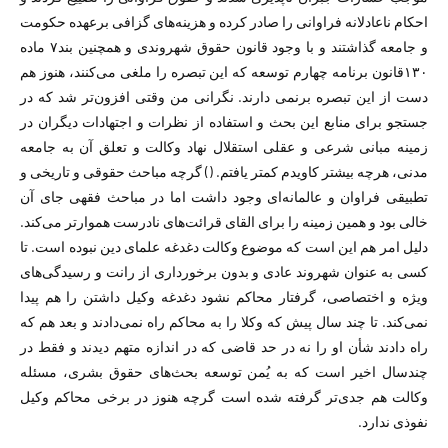
احکام ناعادلانه فراوانی را صادر کرده و هزینه‌های گزافی برعهده حکومت
و جامعه گذاشتند و با وجود قانون حقوق شهروندی و همچنین بند۷ ماده
۱۳۰قانون برنامه چهارم توسعه که این تبصره را ملغی می‌کنند، هنوز هم
دست از این تبصره برنمی دارند. نگرانی من وقتی افزون‌تر شد که در
جستجو برای منابع این بحث و استفاده از نظرات و اجتهادات دیگران در
زمینه مبانی شرعی و عقلی استقلال نهاد وکالت و تعلق آن به جامعه
مدنی، هرچه بیشتر کاویدم کمتر یافتم. () گرچه مباحث حقوقی و تاریخی و
تطبیقی فراوان و عالمانه‌ای وجود داشت اما در مباحث فقهی جای آن
خالی بود و همین زمینه را برای القای قرائت‌های نادرست هموار‌تر می‌کند.
دلیل امر هم این است که موضوع وکالت دغدغه علمای دین نبوده است. تا
کسی به عنوان شهروند عادی و بدون برخورداری از رانت و رسیدگی‌های
ویژه و اختصاصی، گرفتار محاکم نشود دغدغه وکیل داشتن را هم پیدا
نمی‌کند. تا چند سال پیش که وکلا را به محاکم راه نمی‌دادند و بعد هم که
راه دادند شأن او را نه در حد قاضی که در اندازه متهم دیدند و فقط در
چندسال اخیر است که به یُمن توسعه بحث‌های حقوق بشری، مسئله
وکالت هم جدی‌تر گرفته شده است گرچه هنوز در برخی محاکم وکیل
نفوذی ندارد.