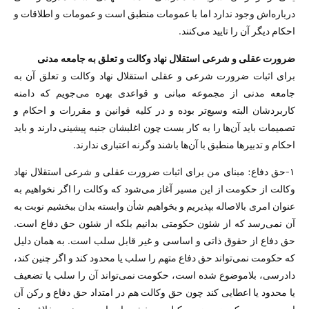
درباره‌اش وجود ندارد اما با عمومات منطبق است و عمومات و اطلاقات و
احکام دیگر آن را تایید می‌کنند.
ضرورت عقلی و شرعی استقلال نهاد وکالت و تعلق به جامعه مدنی
برای اثبات ضرورت شرعی و عقلی استقلال نهاد وکالت و تعلق آن به
جامعه مدنی از مجموعه مبانی و قواعدی بهره می‌جویم که دامنه
کاربردشان البته وسیع‌تر بوده و در کلیه قوانین و مقررات و احکام و
تصمیمات باید آن‌ها را به کار بست چون اغلبشان جنبه پیشینی دارند و باید
احکام و تدبیر‌ها منطبق با آن‌ها باشند وگرنه اعتباری ندارند.
۱-حق دفاع: مبنای من برای اثبات ضرورت عقلی و شرعی استقلال نهاد
وکالت از حکومت از این مسیر آغاز می‌شود که وکالت را اگر نخواهیم به
عنوان امری بالاصاله بپذیریم و بخواهیم شأن وابسته بدان ببخشیم نوبت به
آن نمی‌رسد که از شئون حکومتی بدانیم بلکه از شئون حق دفاع است.
حق دفاع از حقوق ذاتی و اساسی و غیر قابل سلب است. به‌‌ همان دلیل
که حکومت نمی‌تواند حق دفاع متهم را سلب یا محدود کند و اگر چنین کند،
دادرسی، بلاموضوع شده است، حکومت نمی‌تواند آن را سلب یا تضعیف
یا محدود یا اعطایی کند چون حق وکالت هم در امتداد حق دفاع و رکن آن