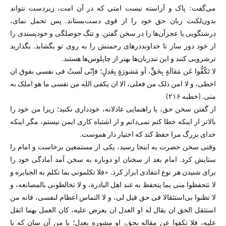
می‌گفت: پاک و آراسته نیست امتی که در آن امت، زیردست نتواند
بدون‌لکنت زبان حق خود را از قوی دست‌بستاند. پس تحمل نمای،
درشتگویی یا عجزآن‌ها را در سخن گفتن. و تنگ حوصلگی و خودپسندی را
از خود دور ساز تا خداونددرهای رحمتش را به روی تو بگشاید. بگذارید
ترشرویی کنند و این تندزبان‌ها بهتر از چاپلوس‌ها هستند.
لا تَکُفُّوا عَن مَقالَةٍ بِحَقٍّ، أو مَشورَةٍ بِعَدلٍ؛ فإنّی لَستُ فی نفسی بفوق ان
اخطی، و لا امن ذلک من فعلی، الا ان یکفی الله من نفسی ما هو املک به
منی. (خطبه ۲۱۶)
از گفتن سخن حق، یا راهنمایی عادلانه، خودداری نکنید؛ زیرا من خود را
بالا‌تر از اینکه خطا کنم نمی‌دانم و از اشتباه کاری ایمن نیستم، مگر اینکه
خدای بزرگ مرا حفظ کند که اختیار دار هموست.
وقتی سخن حضرت به اینجا رسید، یکی از مستمعین برخاست و امام را
ستایش کرد. امام بعد از سخنان او دوباره به سخن آمد آمادگی خود را
برای شنیدن هر نوع انتقادی ابراز کرد. «فلا تکلمونی بما تکلم به الجبابره و
لا تتحفظوا منی بما یتحفظ به عند اهل البادرة، و لا تخالطونی بالمصانعه، و
لا تظنوا بی‌استثقالا فی حق قیل لی، و لا التماس اعظام لنفسی، فانه من
استثقل الحق ان یقال له او العدل ان یعرض علیه، کان العمل بهما اثقل
علیه، فلا تکفوا عن مقاله بحق، او مشوره بعدل؛ با من آن سان که با