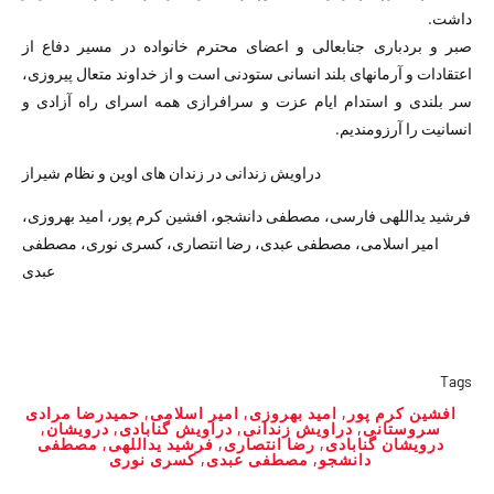
داشت.
صبر و بردباری جنابعالی و اعضای محترم خانواده در مسیر دفاع از
اعتقادات و آرمانهای بلند انسانی ستودنی است و از خداوند متعال پیروزی،
سر بلندی و استدام ایام عزت و سرافرازی همه اسرای راه آزادی و
انسانیت را آرزومندیم.
دراویش زندانی در زندان های اوین و نظام شیراز
فرشید یداللهی فارسی، مصطفی دانشجو، افشین کرم پور، امید بهروزی،
امیر اسلامی، مصطفی عبدی، رضا انتصاری، کسری نوری، مصطفی
عبدی
Tags
افشین کرم پور
,
امید بهروزی
,
امیر اسلامی
,
حمیدرضا مرادی
سروستانی
,
دراویش زندانی
,
دراویش گنابادی
,
درویشان
,
درویشان گنابادی
,
رضا انتصاری
,
فرشید یداللهی
,
مصطفی
دانشجو
,
مصطفی عبدی
,
کسری نوری