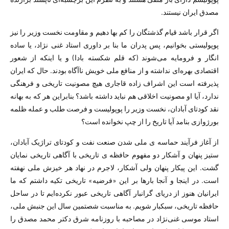
مصدق ایران نیستند.
اگر قرار باشد قیام گذشتگان را کم بها دهیم و مقاومت نخست ­وزیر را نیز
پوپولیستی بخوانیم، پس پدران ما بنا بر داوری استاد غنی ­نژاد، یا ساده
انگار و فرومایه می‌­شوند (که قلم شکسته بادا) و یا اینکه از شعور
اقتصادی بهره­‌ای نداشته و از منافع ملی خویش ناآگاه بودند. حال که ایران
پذیرفته است این اشراف ­زاده قاجاری هیچ مصونیت تاریخی و فرهنگی
ندارد، آیا او مصونیت اخلاقی هم نباید داشته باشد؟ بنابراین هر که به بهانه
نقد کودتای آبادان، نخست وزیر را پوپولیست و فرصت طلب و عمله ظلمه
بورژوازی بنامد آیا تاریخ را از چپ نخوانده است؟
از آغاز فرآیند حماسه ­ی ملی ­شدن صنعت نفت و کودتای تراژیک آبادان،
ستیز پنهان و آشکار دو مفهوم حافظه ­ی تاریخی با آگاهی تاریخی نمایان
گشت. این پیکار پنهان ولی آشکار، لاجرم در نهاد هر خیزش ملی­ نهفته
است. در اینجا و آنجا بار‌ها بر این «فرضیه» تاریخی تکیه داشتم که ما
ایرانیان هنوز از دریای گران­بار آگاهی تاریخی عبور نکرده‌ایم تا در ساحل
حافظه تاریخی، سبک­بار شویم. به مناسبت شصتمین سال این جنبش ملی،
استاد موسی غنی­‌نژاد در مصاحبه با روزنامه شرق دکتر محمد مصدق را