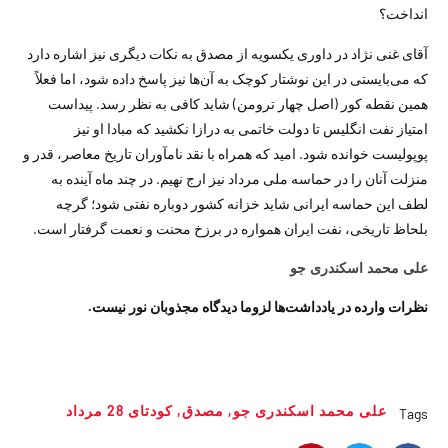
انداخت؟
آقای غنی ­نژاد در داوری یک­سویه از مصدق به نکات دیگری نیز اشاره دارد
که می‌بایستی در این نوشتار کوچک به آن‌ها نیز پاسخ داده شود، اما فعلاً
همین نقطه کور (اصل چهار ترومن) شاید کافی به نظر ­رسد. پیداست
امتیاز نفت انگلیس تا دولت خاتمی به درازا نکشید که مبادا او نیز
پوپولیست خوانده شود. امید که همراه با نقد نام­آوران تاریخ معاصر، قدر و
منزلت آنان را در حماسه ملی مرداد نیز ارج نهیم. در چند ماه آینده به
لطف این حماسه ایرانی شاید خزانه کشور دوباره نفتی شود؛ گرچه
بلحاظ تاریخی، نفت ایران همواره در برزخ محنت و نعمت گرفتار است.
علی ­محمد اسکندری­ جو
نظرات وارده در یادداشت‌ها لزوما دیدگاه مجذوبان نور نیست.
علی ­محمد اسکندری­ جو
,
مصدق
,
کودتای 28 مرداد
Tags