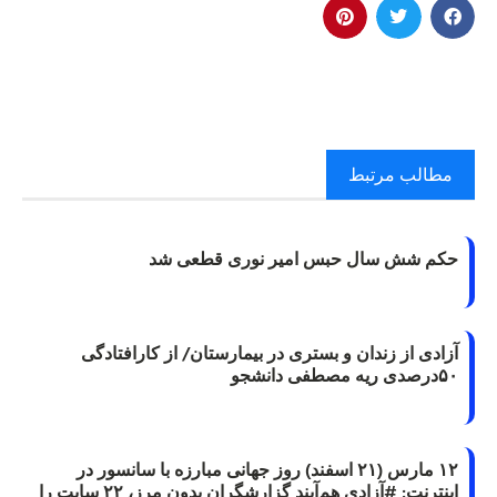
مطالب مرتبط
حکم شش سال حبس امیر نوری قطعی شد
آزادی از زندان و بستری در بیمارستان/ از کارافتادگی
۵۰درصدی ریه مصطفی دانشجو
۱۲ مارس (۲۱ اسفند) روز جهانی مبارزه با سانسور در
اینترنت: #آزادی هم‌آیند گزارشگران‌ بدون مرز، ۲۲ سایت را