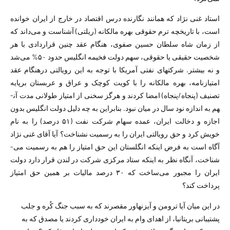
استاد غنی ­نژاد که همانند نگارنده درس اقتصاد در خارج از ایران خوانده
است، با تاریخچه ترم حقوقی بهره مالکانه (ریلتی) آشناست و می‌­داند که
از زمان شاه سلطان حسین صفوی، هنگام عقد چنین قراردادی با هر
شخصیت حقیقی یا حقوقی، سهم دولت فخیمه انگلیس حدود ۵۰% می‌­شد
و نه بیشتر. شرکت­های نفتی آمریکا با توجه به این رویالتی درهنگام عقد
امتیازنامه، بهره مالکانه را با کویت کوچک و عراق و عربستان برپایه
تصنیف (پنجاه/پنجاه) امضا کردند و هرگز سخنی از امتیاز طولانی مدت آن­
هم به اندازه نود سال در میان نبود. بنابراین به چه دلیل دولت انگلیس بدون
اجازه و دخالت ایران، عمده سهام شرکت نفت (۵۱ درصد) را به نام
خویش کرد و حق رویالتی ایران را به رسمیت نشناخت؟ آیا آقای غنی ­نژاد
آگاه است به فرض اینکه انگلستان این حق امتیاز را هم به رسمیت می‌­
شناخت، آنگاه نظر به اینکه ستاد مرکزی شرکت در لندن قرار دارد دولت
ایران را مجبور می‌­ساخت که ۳۰ درصد مالیات بر همین حق امتیاز
پرداخت کند؟
در این میان آیا ترومن و آیزنهاور مقصرند که به سبب جنگ کُره و جلب
پشتیبانی بریتانیا، از اهدای وام به ایران خودداری کردند یا مصدق که به