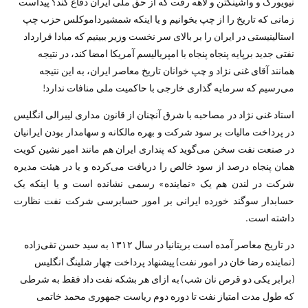
نیویورک و واشینگتن و لاهه رفت که از حق ملی ایران دفاع کند؟ پیداست
زمانی که تاریخ را از چپ بخوانیم و یا اینکه شمشیرداموکلس حزب چپ
استالینیستی در ایران را بر بالای سر نخست وزیر ببینیم که مبادا قرارداد
نفتی جدید برپایه پنجاه پنجاه با امپریالیسم آمریکا امضا کند، در نتیجه
همانند آقای غنی ­نژاد و چپ خوانان تاریخ معاصر ایران، به این نتیجه
می‌رسیم که سرمایه گذاری خارجی با حاکمیت ملی منافات ندارد!
استاد غنی ­نژاد در مصاحبه با شرق آن­چنان از قانون مداری لیبرالی انگلیس
در پرداخت مالیات بر سود شرکت و بهره مالکانه و سهامدار بودن ایرانیان
در صنعت نفت سخن می‌­گوید که پنداری ایران هم مانند امیر نشین کویت‌‌
همان پنجاه درصد از سود خالص را دریافت می‌کرده و یا در هیئت مدیره
شرکت در لندن هم یک «نماینده» رسمی نشانده است و یا اینکه یک
حسابدار سوگند خورده ایرانی بر امور حسابرسی شرکت نفت نظارت
داشته است.
در تاریخ معاصر آمده است بریتانیا در سال ۱۳۱۲ به سید حسن تقی‌زاده
(نماینده رضا خان در امور نفت) پیشنهاد پرداخت چهار شلینگ انگلیس
(برابر یکی دو قرص نان شب) به ازای هر بشکه نفت داد فقط به شرطی
که طول مدت امتیاز نفت تا دوره دوم ریاست جمهوری محمد خاتمی