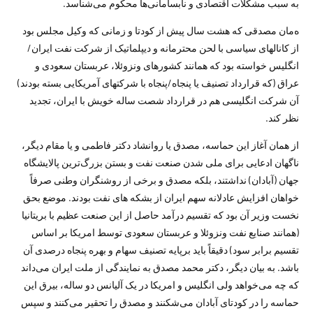
به سبب مشکلات اقتصادی و نابسامانی­‌ها محکوم می‌شناسد.
ه‌مان مصدقی که هشت سال پیش از کودتا و زمانی که وکیل مجلس بود
از کانال­های سیاسی با لحن محترمانه و دیپلماتیک از شرکت نفت ایران/
انگلیس خواسته بود که همانند کشورهای ونزوئلا، عربستان سعودی و
عراق (که قرارداد تصنیف یا پنجاه/پنجاه با شرکت­های آمریکایی بسته بودند)
آن شرکت انگلیسی هم در قرارداد شصت ساله خویش با ایران، تجدید
نظر کند.
از‌‌ همان آغاز این حماسه، مصدق یا روانشاد دکتر فاطمی و یا مقام دیگر،
ناگهان ادعایی برای ملی شدن صنعت نفت و بستن بزرگ‌ترین پالایشگاه
جهان (آبادان) نداشتند، بلکه مصدق و برخی از روشنگران وطنی صرفاً
خواهان افزایش عادلانه سهم ایران از بشکه ­های نفت بودند. موضع بحق
نخست ­وزیر آن بود که تقسیم درآمد حاصل از این صنعت عظیم با بریتانیا
(همانند صنایع نفت ونزوئلا و عربستان سعودی توسط امریکا بر اساس
تقسیم برابر سود) دقیقاً باید برپایه تصنیف سهام و بهره پنجاه درصدی آن
باشد. به بیان دیگر، دکتر محمد مصدق به نمایندگی از ملت ایران می‌داند
که چه می‌خواهد ولی انگلیس و امریکا در یک آلیانس دو ساله، بیرق این
حماسه را در کودتای آبادان می‌شکنند و مصدق را تحقیر می‌کنند و سپس