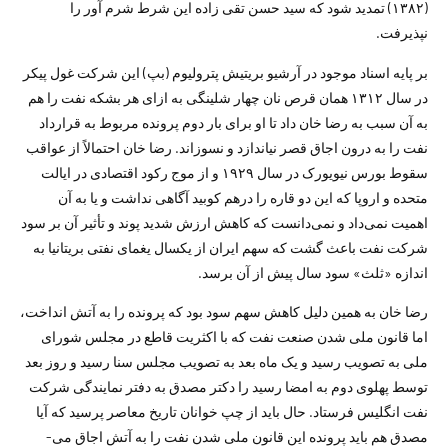
(۱۳۸۲) تمدید شود که سید حسن تقی ­زاده این شرط شرم آور را
نپذیرفت.
بر پایه اسناد موجود در آرشیو بریتیش پترولیوم (بپ) این شرکت غول پیکر
در سال ۱۳۱۲‌‌ همان قرص نان چهار شلینگی به ازای هر بشکه نفت را هم
به ­آن سبب به رضا خان داد تا او برای بار دوم پرونده مربوط به قرارداد
نفت را به درون اجاق قصر نیاندازد و نسوزاند. رضا خان احتمالاً از عواقب
سقوط بورس نیویورک در سال ۱۹۲۹ و از موج رکود اقتصادی در ایالت
متحده و اروپا که این دو قاره را درهم کوبید آگاهی نداشت و یا به آن
اهمیت نمی‌­داد و نمی‌­دانست که کاهش ارزش شدید پوند و تأثیر آن بر سود
شرکت نفت باعث گشت که سهم ایران از یک­سال یغمای نفتی بریتانیا به
اندازه «ثلث» سود سال پیش از آن برسد.
رضا خان به همین دلیل کاهش سهم سود بود که پرونده را به آتش انداخت،
اما قانون ملی شدن صنعت نفت که با اکثریت قاطع در مجلس شورای
ملی به تصویب رسید و یک ماه بعد به تصویب مجلس سنا رسید و روز بعد
توسط پهلوی دوم به امضا رسید را دکتر مصدق به دفتر نمایندگی شرکت
نفت انگلیس فرستاد. حال باید از چپ خوانان تاریخ معاصر پرسید که آیا
مصدق هم باید پرونده این قانون ملی شدن نفت را به آتش اجاق می‌­