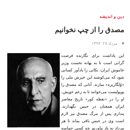
دین و اندیشه
مصدق را از چپ نخوانیم
مرداد ۲۸, ۱۳۹۳
این یاداشت برای نگارنده فرصت
گرانی است تا به بهانه نخست وزیر
خاموش ایران، نکاتی را یادآور کسانی
شود که می‌کوشند این خیزش ملی را
«وُلگاریزه» سازند. آنانی که مصدق را
پوپولیست می‌­خوانند تا به زعم خویش،
او را در «نقطه کور» تاریخ معاصر
ایران هم­چنان در حبس نگهدارند.
پنداری پس از مرگ مصدق نیز لازم
است وی در حبس باقی بماند تا هر
مرداد به یاد نیاوریم چه کسی حماسه