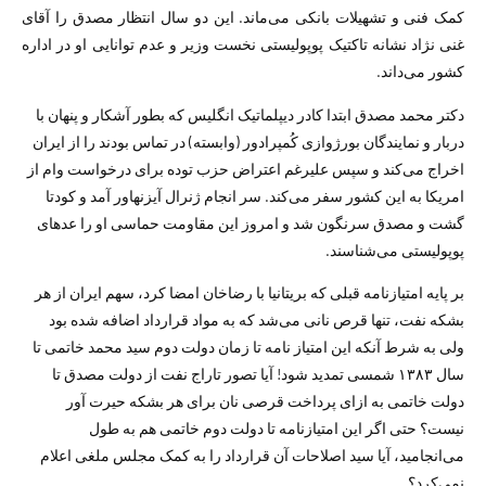
کمک فنی و تشهیلات بانکی می‌ماند. این دو سال انتظار مصدق را آقای
غنی ­نژاد نشانه تاکتیک پوپولیستی نخست ­وزیر و عدم توانایی او در اداره
کشور می‌داند.
دکتر محمد مصدق ابتدا کادر دیپلماتیک انگلیس که بطور آشکار و پنهان با
دربار و نمایندگان بورژوازی کُمپرادور (وابسته) در تماس بودند را از ایران
اخراج می‌کند و سپس علی­رغم اعتراض حزب توده برای درخواست وام از
امریکا به این کشور سفر می‌کند. سر انجام ژنرال آیزنهاور آمد و کودتا
گشت و مصدق سرنگون شد و امروز این مقاومت حماسی او را عده­ای
پوپولیستی می‌شناسند.
بر پایه امتیازنامه قبلی که بریتانیا با رضاخان امضا کرد، سهم ایران از هر
بشکه نفت، تنها قرص نانی می‌شد که به مواد قرارداد اضافه شده بود
ولی به شرط آنکه این امتیاز نامه تا زمان دولت دوم سید محمد خاتمی تا
سال ۱۳۸۳ شمسی تمدید شود! آیا تصور تاراج نفت از دولت مصدق تا
دولت خاتمی به ازای پرداخت قرصی نان برای هر بشکه حیرت آور
نیست؟ حتی اگر این امتیازنامه تا دولت دوم خاتمی هم به طول
می‌انجامید، آیا سید اصلاحات آن قرارداد را به کمک مجلس ملغی اعلام
نمی‌­کرد؟