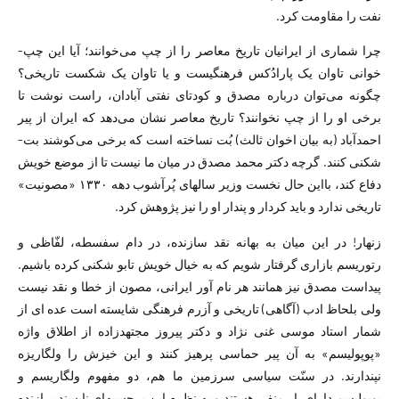
نفت را مقاومت کرد.
چرا شماری از ایرانیان تاریخ معاصر را از چپ می‌خوانند؛ آیا این چپ­
خوانی تاوان یک پارادُکس فرهنگی­ست و یا تاوان یک شکست تاریخی؟
چگونه می‌­توان درباره مصدق و کودتای نفتی آبادان، راست نوشت تا
برخی او را از چپ نخوانند؟ تاریخ معاصر نشان می‌­دهد که ایران از پیر
احمدآباد (به بیان اخوان ثالث) بُت نساخته­ است که برخی می‌­کوشند بت­
شکنی کنند. گرچه دکتر محمد مصدق در میان ما نیست تا از موضع خویش
دفاع کند، بااین حال نخست وزیر سال­های پُرآشوب دهه ۱۳۳۰ «مصونیت»
تاریخی ندارد و باید کردار و پندار او را نیز پژوهش کرد.
زنهار! در این میان به بهانه نقد سازنده، در دام سفسطه، لفّاظی و
رتوریسم بازاری گرفتار شویم که به خیال خویش تابو شکنی کرده باشیم.
پیداست مصدق نیز همانند هر نام ­آور ایرانی، مصون از خطا و نقد نیست
ولی بلحاظ ادب (آگاهی) تاریخی و آزرم فرهنگی شایسته است عده ­ای از
شمار استاد موسی غنی ­نژاد و دکتر پیروز مجتهدزاده از اطلاق واژه
«پوپولیسم» به آن پیر حماسی پرهیز کنند و این خیزش را ولگاریزه
نپندارند. در سنّت سیاسی سرزمین ما هم، دو مفهوم ولگاریسم و
پوپولیسم دارای بار منفی هستند و به نظرم این برچسب­ه‌ای ناپسند برازنده