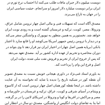
دویست میلیون دلار جبران مافات طلب می‌کنند (با احتساب نرخ تورم در
ایران برابر دویست میلیارد دلار امروز) و سرانجام، حیثیت سیاسی ایران
را در جهان به تاراج می‌برند.
مصدق آگاه است که تسهیلات فنی و مالی اصل چهار ترومن شامل عراق،
ونزوئلا، مصر، کویت، ترکیه و عربستان گشته است و به زودی نوبت ایران
خواهد شد. نخست­وزیر به همین منظور به نیویورک و واشنگتن سفر می‌­کند
و در دیدار با ترومن رئیس جمهور امریکا می‌­کوشد او را قانع سازد تا اعتبار
بانکی (برپایه همین اصل چهار) در اختیار ایران نیز قرار دهد تا وی بتواند در
دوران محاصره و تحریم از عهده اداره کشور بر آید. مصدق تعهد می‌دهد
که پس از خروج ایران از تحریم و فروش نفت ملی­ شده، دولت ایران
اصل و فرع این وام را پرداخت کند.
به باورم استاد غنی‌نژاد در داوری هیجانی خویش نسبت به مصدق تصویر
آن نقطه کور در شبکیه تاریخ را ندیده یا شاید که نخواسته به آن عنایت
داشته باشد. در اینجا نقطه کور‌‌ همان اصل چهار ترومن است که از کامبوج
و ویتنام در آسیای شرقی و کویت، عراق، ترکیه و عربستان در خاورمیانه و
مصر و مراکش در افریقا و کوبا و ونزوئلا در امریکای لاتین را در بر گرفته،
اما بنا به تقاضای دولت انگلیس از واشنگتن، مصدق دو سال در انتظار این