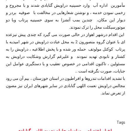
مأمورین اداره آب وارد حسینیه دراویش گنابادی شدند و با مجروح و
زخمی نمودن خدمه ، و نوشتن شعارهایی در مخالفت با صوفیه بردر و
دیوار این مکان، چندین بمب آتشزا به سوی حسینیه پرتاب وبا دو
موتورسیکلت محل را ترک نمودند.
این اقدام درشهر اهواز در حالی صورت می گیرد که چندی پیش نیزعده
ای با عنوان گروه منصورون 2 به محل عبادت دراویش در شهر امیدیه با
پرتاب کوکتل مولوتف حمله ور شده و با پخش اطلاعیه ، دراویش را به
کشتار و نابودی تهدید نمودند و علیرغم گزارش وشکایت دراویش به
مسئولین ، تاکنون اقدامی در خصوص تعقیب و یا دستگیری عوامل این
جنایات، صورت نگرفته است ..
با تشدید اقدامات تندروها و افراطیون در استان خوزستان ، بیم آن می رود
مجالس دراویش نعمت اللهی گنابادی در سایر شهرهای ایران نیز مصون
از تعرض نماند.
Tags
اخبار اختصاصي سلسله جليله نعمت اللهي گنابادي
,