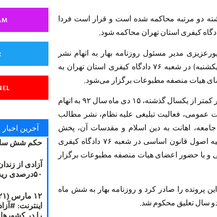
شته دو مرتبه محاکمه شده است و قرار است فردا
AM
پورعزیزی مدیر مسئول روزنامه بهار به اتهام نشر
R
اکاذیب به قصد تشویش اذهان عمومی صبح فردا (یکشنبه) در شعبه ۷۶ دادگاه کیفری استان تهران به
ای هیات منصفه مطبوعات برگزار می‌شود.
NEL
نخستین جلسه محاکمه مدیر مسوول روزنامه بهار در کمتر از یکسال گذشته، ۱۵ دی ماه سال ۹۲ به اتهام
ت عمومی، فعالیت تبلیغی علیه نظام، نشر مطالب
آخرین اخبار
 جامعه، اهانت به دین اسلام و مقدسات آن، پخش
شایعات و مطالب خلاف واقع و انتشار مطالب علیه اصول قانون اساسی در شعبه ۷۶ دادگاه کیفری
حکم شش سال
ی و با حضور اعضای هیات منصفه مطبوعات برگزار
آزادی از زندا
۵۰درصدی ریه مصطفی دانشجو
این پرونده را صادر کرد و روزنامه بهار به شش ماه
را در کشورها