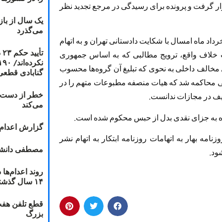
ار گرفت و پرونده برای رسیدگی در مرجع تجدید نظر
یک سال از با
می‌گذرد
رداد ماه امسال با شکایت دادستانی تهران و به اتهام
ت
 خلاف واقع، ترویج مطالبی که به اساس جمهوری
 مخالف داخلی به نحوی که تبلیغ آن گروه‌ها محسوب
گنابادی قطعی
مدیر خراسانی محاکمه شد که هیات منصفه مطبوعات متهم را در
خطر از دست دا
ف در مجازات ندانست.
می‌کند
نده به جزای نقدی بدل از حبس محکوم شده است.
گزارش اعدام ۲۰۱۸: قصاص و بخش
ور ماه علاوه بر روزنامه بهار به اتهامات روزنامه ابتکار به اتهام نشر
مصطفی دانشج
ود.
۱۴ سال گذشته
قطع تلفن هفت
بزرگ