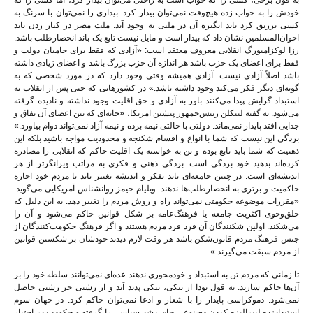
به قول برخی، کسی را که خواب است به راحتی می‌توان بیدار کرد، اما کسی را که
خودش را به خواب زده هیچ‌وقت نمی‌توان بیدار کرد. بیداری را نمی‌توان با سرنگ به
کسی تزریق کرد باید انگیزه آن در ملتی به وجود آید. ملت مصر در کنار زدن باند
اخوان‌المسلمین نشان داد که بیدار است و مایل نیست تابع یک باند انحصارطلب باشد.
رزا لوکزامبورگ انقلابی معروف معتقد است: «آزادی که فقط برای حامیان دولت و
فقط برای اعضای یک حزب باشد هر اندازه آن حزب بزرگ باشد و اعضای زیادی داشته
باشد اصلاً آزادی نیست. آزادی همیشه وقتی وجود دارد که در مورد شخصی که به
گونه‌ای دیگر فکر می‌کند وجود داشته باشد.» در کشورهایی که حتی پس از انقلاب به
استبداد گرایش پیدا می‌کنند باور به آزادی و حق اقلیت وجود نداشته و نادیده گرفته
می‌شود. به گفته لینکلن رییس‌جمهور پیشین امریکا، «خانه‌ای که بین اعضای آن نفاق و
جدایی افتد پایدار نمی‌ماند. دولتی با حالتی نیمه برده و نیمه آزاد نمی‌تواند دوام بیاورد.»
بردگی این نیست که شما با انواع و اقسام شکنجه و محدودیت مواجه باشید بلکه این
ذهنیت که شما باید تابع بوده و تن به خواسته یک اقلیت حاکم که انقلابی را مصادره
کرده‌اند بدهید خود بردگی است. بردگی ذهنی و فکری به مراتب ویرانگرتر از هر
اندیشه‌ای است. در چنین جامعه‌ای باید تفکر و اندیشه تغییر یابد تا مردم خود اجازه
حاکمیت و برتری به انحصارطلب‌ها ندهند. ویلیام جیمز روانشناس آمریکایی می‌گوید:
«مقررات موضوعه حکومتی نمی‌تواند راه و روش مردم را تغییر دهد. به این دلیل که
خلق‌وخوی اکثریت جامعه یا فرهنگ‌عامه بر شکل قوانین حاکم می‌شود و آن را
می‌شکند. اولین شکنندگان آن فرد فرد مردم هستند و اگر فرهنگ حکومت‌کنندگان از
جنس فرهنگ مردم قانون‌شکن باشد هر وقت لازم دیدند خودشان بر شکستن قوانین
از مردم سبقت می‌گیرند.»
تا زمانی که مردم تن به استبداد و خودمحوری ندهند عده‌ای نمی‌توانند سلطه خود را بر
آن‌ها حاکم سازند. به قول بودا از نیکی، نیکی پدید آید و از زشتی جز زشتی حاصل
نمی‌شود. دموکراسی پایدار را با شعار و ادعا نمی‌توان حاکم کرد. در جهان سوم
استبدادزده لیبرالیزه کردن مصنوعی جای رشد سیاسی را گرفته و حکومت در اختیار