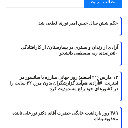
مطالب مرتبط
حکم شش سال حبس امیر نوری قطعی شد
آزادی از زندان و بستری در بیمارستان/ از کارافتادگی
۵۰درصدی ریه مصطفی دانشجو
۱۲ مارس (۲۱ اسفند) روز جهانی مبارزه با سانسور در
اینترنت: #آزادی هم‌آیند گزارشگران‌ بدون مرز، ۲۲ سایت را
در کشورهای خود رفع مسدودیت کرد
۳۸۹ روز بازداشت خانگی حضرت آقای دکتر نورعلی تابنده
مجذوبعلیشاه