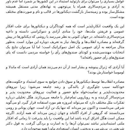
عوامل بسیاری را می‌توان برای بازتولید استبداد در این کشورها بر شمرد اما عدم باور
به آزادی و مردم‌سالاری همراه با بی‌توجهی به نهادهای مدنی مستقل همیشه
مشکل‌ساز بوده و زمینه‌ساز بازگشت دیکتاتورها در قالب و نام و صورت‌های مختلف
بوده است.
این یک واقعیت انکارناپذیر است که همه کودتاگران و دیکتاتورها برای جلب افکار
عمومی و فریفتن ملت‌ها، خود را منادی آزادی و دموکراسی دانسته و داعیه
مردم‌سالاری داشته‌اند. در جهان کنونی به نظر می‌رسد با روشی که دیکتاتورها در پیش
گرفته‌اند و مصادره انقلاب‌ها و واژه‌ها، نیاز به تعریف دوباره این موارد است. به‌طور
مثال مراجعه به آرای عمومی یک اصل دموکراتیک است؛ اما آیا می‌توان نتایج یک
انتخابات مهندسی‌شده و کودتای صندوق‌های رأی را خواسته مردمی دانست که پای
صندوق‌های رأی حضور یافته‌اند؟
آیا آزادی که ژنرال پینوشه و بشار اسد از آن دم می‌زنند همان آزادی است که ماندلا و
لومومبا خواستارش بودند؟
مصادره انقلاب‌ها توسط دیکتاتورها و سوق دادن جوامع به سوی استبداد و حکومت‌های
خودکامه سبب جلوگیری از بالندگی و رشد جامعه می‌شود؛ زیرا نیروهای
محدودیت‌ناپذیر و تمامیت‌خواه مانع حضور و فعالیت نیروهای محدودیت پذیر و
مردم‌سالار گردیده و به رویارویی تمام‌عیار با جامعه می‌پردازند. هگل تحلیلی درباره
تفکرات ملل مختلف دارد که می‌تواند امروزه هم مورد استفاده قرار گیرد. او می‌گوید
شرقی می‌دانست و اکنون نیز می‌داند که تنها یک تن آزاد است. جهان یونانی و رومی
می‌دانستند که گروهی از افراد آگاه‌اند و جهان ژرمن می‌داند که همه آزادند. اگرچه
ممکن است هگل اغراق کرده باشد اما این واقعیت را باید پذیرفت تا زمانی که افکار
ملتی استبدادپذیر نباشد نمی‌توان آن‌ها را به اسارت و بردگی گرفت. به قول دکتر
شریعتی در بی‌شرمی و بدبختی، انسان استعدادی ماورا همه موجودات دارد.