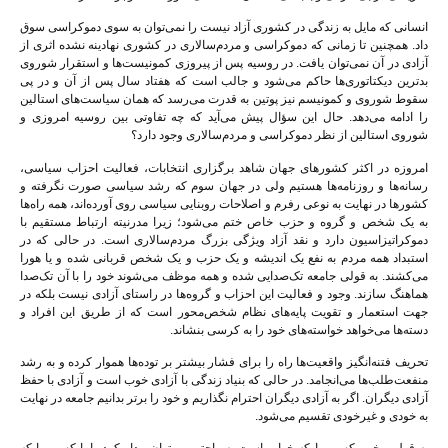
انسانی که مایل به زندگی در کشوری آزاد نیست را نمی‌توان به سوی دموکراسی سوق
داد. همچنین تا زمانی که دموکراسی و مردم‌سالاری در کشوری نهادینه نشده اثری از
آزادی در آن نمی‌توان یافت. در روسیه پس از پیروزی کمونیست‌ها و استقرار شوروی
بدترین دیکتاتوری‌ها حاکم می‌شود و جالب است که هفتاد سال پس از آن و در پی
سقوط شوروی و کمونیسم نیز پوتین به قدرت می‌رسد که همان سیاست‌های استالین
را ادامه می‌دهد. حال این سؤال پیش می‌آید که چه تفاوتی بین روسیه امروزی و
شوروی استالین از نظر دموکراسی و مردم‌سالاری وجود دارد؟
امروزه در اکثر کشورهای جهان شاهد برگزاری انتخابات، فعالیت احزاب سیاسی،
رسانه‌ها و روزنامه‌ها هستیم ولی در جهان سوم که رشد سیاسی صورت نگرفته و
کشورها در نهایت به نوعی رفرم و اصلاحات روبنایی سیاسی روی آورده‌اند، همه راه‌ها
به یک شخص و گروه و حزب خاص ختم می‌شود؛ زیرا مدرنیته ارتباط مستقیم با
دموکراتیزاسیون دارد و نقد آزاد ویژگی بزرگ مردم‌سالاری است. در حالی که در
استبداد همه مردم به نفع یک اندیشه و یک حزب و یک شخص قربانی شده و یا هورا
می‌کشند. به قولی جامعه تک‌صدایی شده و همه موظف می‌شوند خود را با آن تک‌صدا
هماهنگ سازند. وجود و فعالیت این احزاب و گروه‌ها در راستای آزادی نیست بلکه در
جهت استعمار و تقویت پایه‌های نظام شخص‌محور است که از طریق این افراد و
دسته‌ها می‌خواهد خواسته‌های خود را به کرسی بنشاند.
تحریف فتنه‌انگیز واقعیت‌ها راه را برای فشار بیشتر بر توده‌ها هموار کرده و به رشد
منفعت‌طلب‌ها می‌انجامد. در حالی که بنیاد زندگی با آزادی خوب است و آزادی با حفظ
آزادی دیگران. اگر به آزادی دیگران احترام نگذاریم و خود را برتر بدانیم جامعه در نهایت
به خودی و غیرخودی تقسیم می‌شود.