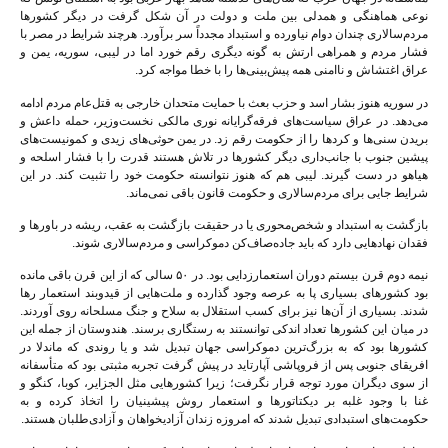
نوعی هماهنگی و همدلی بین ملت و دولت در آن شکل گرفت در دیگر کشورها
مردم‌سالاری چندان دوام نیاورده و استبداد مجدداً سر برآورد. هرچند شرایط در مصر با
فشار مردم و همراهی ارتش به گونه دیگری رقم خورد اما در لیبی، سوریه، یمن و
عراق اغتشاش و ناامنی همه پیش‌بینی‌ها را با خطا مواجه کرد.
در سوریه هنوز بشار اسد و حزب بعث با حمایت متحدان خارجی به قتل‌عام مردم ادامه
می‌دهد. در عراق سیاست‌های فرقه‌گرایانه نوری مالکی نخست‌وزیر، حمله داعش و
بریدن سنی‌ها و کردها را از حکومت رقم زد. در یمن حوثی‌های زیدی و کمونیست‌های
پیشین جنوب با جانب‌داری دیگر کشورها در تلاش هستند قدرت را با فشار اسلحه و
هیاهو در دست گیرند. لیبی هم که هنوز نتوانسته حکومت خود را تثبیت کند. در این
شرایط جایی برای مردم‌سالاری و حکومت قانون باقی نمی‌ماند.
بازگشت به استبداد و شخص‌محوری یا در حقیقت بازگشت به عقب، ریشه در باورها و
فقدان نهادهایی دارد که باید جاده‌صاف‌کن دموکراسی و مردم‌سالاری شوند.
نیمه دوم قرن بیستم دوران استعمارزدایی بود. در ۵۰ سالی که از این قرن باقی مانده
بود کشورهای بسیاری پا به عرصه وجود گذارده و ملت‌هایی از قیدوبند استعمار رها
شدند. بسیاری از آن‌ها نیز برای کسب استقلال به سلاح و جنگ مسلحانه روی آوردند.
در میان این کشورها تعداد اندکی توانستند به رستگاری برسند. هندوستان از جمله این
کشورها بود که به بزرگ‌ترین دموکراسی جهان تبدیل شد و یا روندی که ماندلا در
افریقای جنوبی پس از فروپاشی آپارتاید در پیش گرفت تجربه مثبتی بود که متأسفانه
از سوی دیگران مورد توجه قرار نگرفت؛ زیرا کشورهایی مثل الجزایر، کوبا، کنگو و
غنا با وجود غلبه بر دیکتاتورها و استعمار روش پیشینیان را اتخاذ کرده و به
حکومت‌های استبدادی تبدیل شدند که امروزه زندان آزادیخواهان و آزادی‌طلبان هستند.