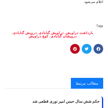
اعلام می‌شود.
Tags
بازداشت دراویش
,
دراویش گنابادی
,
درویش گنابادی
,
درویشان گنابادی
,
کوچ دراویش
مطالب مرتبط
حکم شش سال حبس امیر نوری قطعی شد