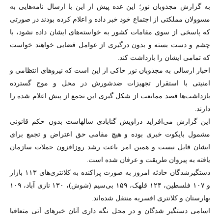
به گزارش مجذوبان نور؛ این عده پیش از این با ارسال نامه‌هایی به
مسوولان مملکتی از اجتماع خود خبر داده و اعلام کرده بودند در صورتی
که پاسخی از سوی مقامات کشور به خواسته‌های ایشان داده نشود، با
چشم و دست بسته و بدون درگیری از عوامل قضایی خواهند خواست
که تمامی ایشان را بازداشت کند.
اخبار ارسالی به مجذوبان نور حاکی از این است که نیروهای انتظامی و
امنیتی با استقرار تجهیزات ضدشورش در محل و موج گسترده
بازداشت‌ها قصد ممانعت از شکل گیری این تجمع از پیش اعلام شده را
دارند.
این گزارش می‌افزاید دراویش گنابادی سالهاست بدون حکم قانونی
مشمول بایکوت خبری بوده و هیچ مقامی حق اعتراض و تجمع برای
ایشان قایل نیست و همین امر باعث رشد روزافزون حملات سازمان
یافته به پیروان طریقت و عرفان شده است.
دستگیرشدگان حادثه امروز به صورت پراکنده به کلانتری‌های ۱۱۳ بازار
و ۱۰۷ فلسطین، ۱۲۴ قلهک، ۱۵۹ بی‌سیم (شوش)، ۱۳۰ نازی آباد، ۱۰۹
بهارستان و کلانتری افسریه منتقل شده‌اند.
اسامی دستگیر شدگان و در محل نگه داری آنان خبرهای آتی متعاقبا