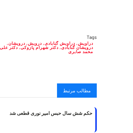
Tags
دراویش
,
دراویش گنابادی
,
درویش
,
درویشان
,
درویشان گنابادی
,
دکتر شهرام پازوکی
,
دکتر علی
محمد صابری
مطالب مرتبط
حکم شش سال حبس امیر نوری قطعی شد