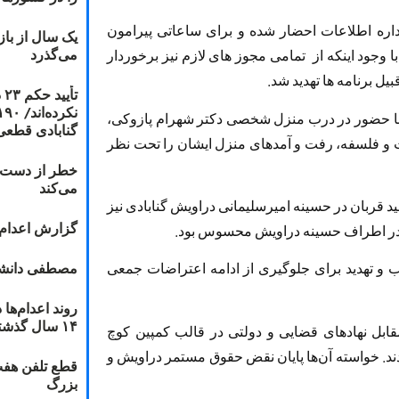
داره اطلاعات احضار شده و برای ساعاتی پیرامون
یک سال از با
می‌گذرد
ود اینکه از تمامی مجوز های لازم نیز برخوردار
یل برنامه ها تهدید شد.
ت
ا حضور در درب منزل شخصی دکتر شهرام پازوکی،
گنابادی قطعی
و فلسفه، رفت و آمد‌های منزل ایشان را تحت نظر
خطر از دست دا
می‌کند
 قربان در حسینه امیرسلیمانی دراویش گنابادی نیز
گزارش اعدام ۲۰۱۸: قصاص و بخش
 در اطراف حسینه دراویش محسوس بود.
مصطفی دانشج
ب و تهدید برای جلوگیری از ادامه اعتراضات جمعی
۱۴ سال گذشته
اخیر سه بار در مقابل نهادهای قضایی و دولتی در قالب کمپین کوچ
ند. خواسته آن‌ها پایان نقض حقوق مستمر دراویش و
قطع تلفن هفت
بزرگ