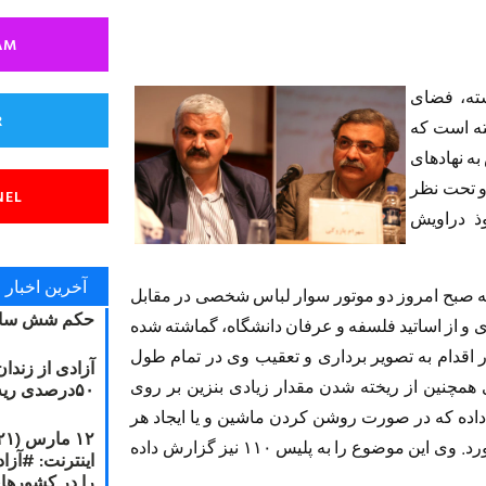
AM
شته، فضای
R
ته است که
به نهادهای
و تحت نظر
NEL
ذ دراویش
آخرین اخبار
ه صبح امروز دو موتور سوار لباس شخصی در مقابل
حکم شش سال
 و از اساتید فلسفه و عرفان دانشگاه، گماشته شده
اقدام به تصویر برداری و تعقیب وی در تمام طول
آزادی از زندا
ی همچنین از ریخته شدن مقدار زیادی بنزین بر روی
۵۰درصدی ریه مصطفی دانشجو
داده که در صورت روشن کردن ماشین و یا ایجاد هر
گونه جرقه می‌توانست اقدامی فاجعه آمیز به بار بیاورد. وی این موضوع را به پلیس ۱۱۰ نیز گزارش داده
را در کشورها