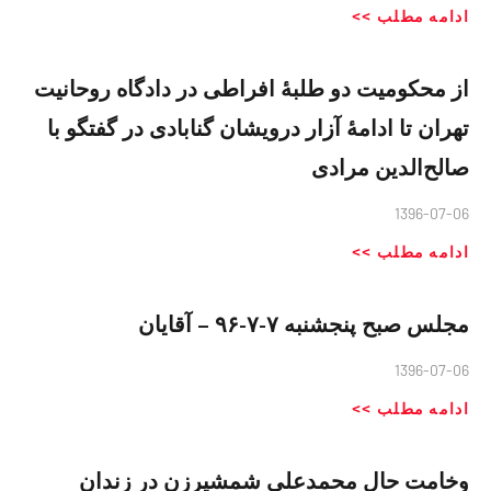
ادامه مطلب >>
از محکومیت دو طلبهٔ افراطی در دادگاه روحانیت
تهران تا ادامهٔ آزار درویشان گنابادی در گفتگو با
صالح‌الدین مرادی
1396-07-06
ادامه مطلب >>
مجلس صبح پنجشنبه ٧-٧-٩۶ – آقایان
1396-07-06
ادامه مطلب >>
وخامت حال محمدعلی شمشیرزن در زندان