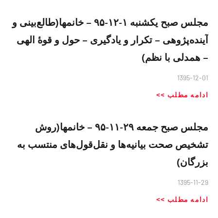
مجلس صبح یکشنبه ١-١٢-٩۵ – خانمها(طالع‌بینی و
آینده‌پژوهی – تکرار و یادگیری – حول و قوهٔ الهی
– همدلی با نظم)
1395-12-01
ادامه مطلب >>
مجلس صبح جمعه ٢٩-١١-٩۵ – خانمها(روش
تشخیص صحت بیانیه‌ها و نقل‌قول‌های منتسب به
بزرگان)
1395-11-29
ادامه مطلب >>