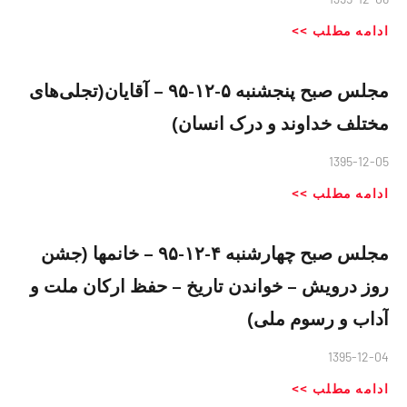
ادامه مطلب >>
مجلس صبح پنجشنبه ۵-١٢-٩۵ – آقایان(تجلی‌های
مختلف خداوند و درک انسان)
1395-12-05
ادامه مطلب >>
مجلس صبح چهارشنبه ۴-١٢-٩۵ – خانمها (جشن
روز درویش – خواندن تاریخ – حفظ ارکان ملت و
آداب و رسوم ملی)
1395-12-04
ادامه مطلب >>