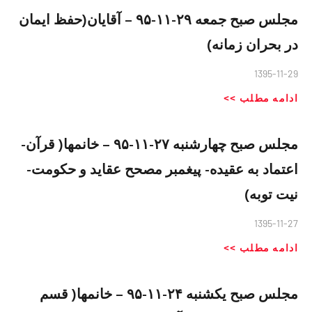
مجلس صبح جمعه ٢٩-١١-٩۵ – آقایان(حفظ ایمان
در بحران زمانه)
1395-11-29
ادامه مطلب >>
مجلس صبح چهارشنبه ٢٧-١١-٩۵ – خانمها( قرآن-
اعتماد به عقیده- پیغمبر مصحح عقاید و حکومت-
نیت توبه)
1395-11-27
ادامه مطلب >>
مجلس صبح یکشنبه ٢۴-١١-٩۵ – خانمها( قسم