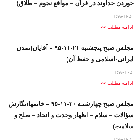
خوردن خداوند در قرآن – مواقع نجوم – طلاق)
1395-11-24
ادامه مطلب >>
مجلس صبح پنجشنبه ٢١-١١-٩۵ – آقایان(تمدن
ایرانی-اسلامی و حفظ آن)
1395-11-21
ادامه مطلب >>
مجلس صبح چهارشنبه ٢٠-١١-٩۵ – خانمها(نگارش
سؤالات – سلام – اظهار وحدت و اتحاد – صلح و
سلامت)
1395-11-20