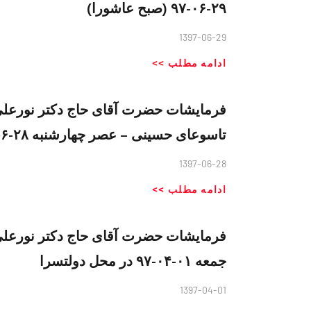
۲۹-۰۶-۹۷ (صبح عاشورا)
1397-06-29
ادامه مطلب >>
فرمايشات حضرت آقای حاج دكتر نورعلی 
تاسوعای حسینی – عصر چهارشنبه ۲۸-۶-۹۷ در حسینیه حائری
1397-06-28
ادامه مطلب >>
فرمایشات حضرت آقای حاج دکتر نورعلی
جمعه ۰۱-۰۴-۹۷ در محل دولتسرا
1397-04-01