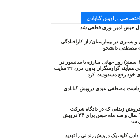
 اختصاصی دراویش گنابادی
 حبس امیر نوری قطعی شد
ن و بستری در بیمارستان/ از کارافتادگی
۱۲ مارس (۲۱ اسفند) روز جهانی مبارزه با سانسور در
اینترنت: #آزادی هم‌آیند گزارشگران‌ بدون مرز، ۲۲ سایت
ی خود رفع مسدودیت کرد
زداشت مصطفی عبدی درویش گنابادی
أیید حکم ۲۳ درویش زندانی که در دادگاه شرکت
نکرده‌اند/ ۱۹۰ سال و سه ماه حبس برای ۲۳ درویش
 شد
دن کلیه، یک درویش زندانی را تهدید