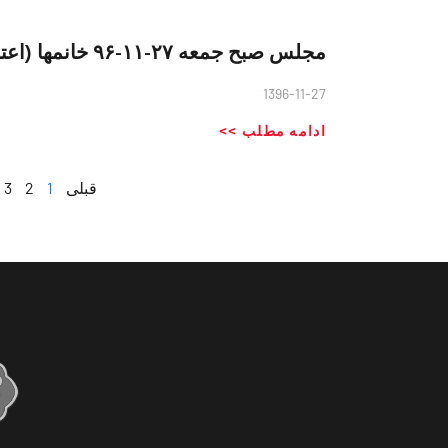
مجلس صبح جمعه ۲۷-۱۱-۹۶ خانمها (اعتدال و شجاعت در رفتار)
1396-11-27
ادامه مطلب >>
قبلی
1
2
3