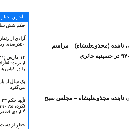
آخرین اخبار
حکم شش سال
آزادی از زندا
۵۰درصدی ریه مصطفی دانشجو
تابنده (مجذوبعليشاه) – مراسم
را در کشورها
یک سال از با
می‌گذرد
 تابنده مجذوبعلیشاه – مجلس صبح
ت
گنابادی قطعی
خطر از دست دا