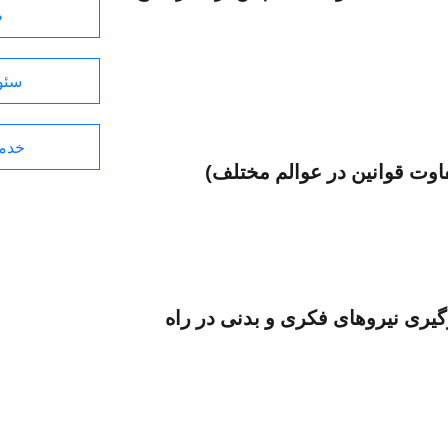
ط
سئو 
خدما
۱۱-۹۶ آقایان (بکارگیری نیروهای فکری و بدنی در راه