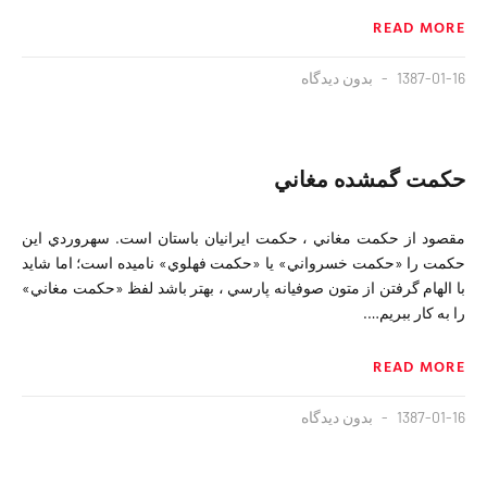
READ MORE
1387-01-16
بدون دیدگاه
حكمت گمشده مغاني
مقصود از حكمت مغاني ، حكمت ايرانيان باستان است. سهروردي اين
حكمت را «حكمت خسرواني» يا «حكمت فهلوي» ناميده است؛ اما شايد
با الهام گرفتن از متون صوفيانه پارسي ، بهتر باشد لفظ «حكمت مغاني»
را به كار ببريم….
READ MORE
1387-01-16
بدون دیدگاه