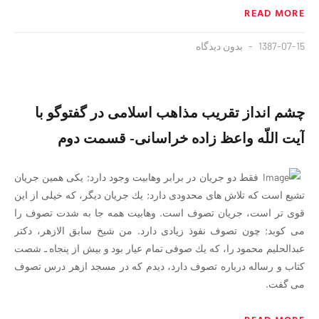
READ MORE
1387-07-15
بدون دیدگاه
چشم انداز تقريب مذاهب اسلامى در گفتوگو با
آيت اللّه واعظ زاده خراسانى- قسمت دوم
فقط دو جريان در برابر وهابیت وجود دارد; يكى همين جريان
تشيع است كه تلاش هاى محدودى دارد; يك جريان ديگر، كه خيلى از اين
قوى تر است، جريان تصوف است.
وهابيت همه جا به شدت تصوف را
مى كوبد; چون تصوف نفوذ زيادى دارد. من شيخ سابق الازهر، دكتر
عبدالحليم محمود را، كه يك صوفى تمام عيار بود و بيش از پنجاه ـ شصت
كتاب و رساله درباره تصوف دارد، ديدم كه در مسجد ازهر درس تصوف
مى گفت.