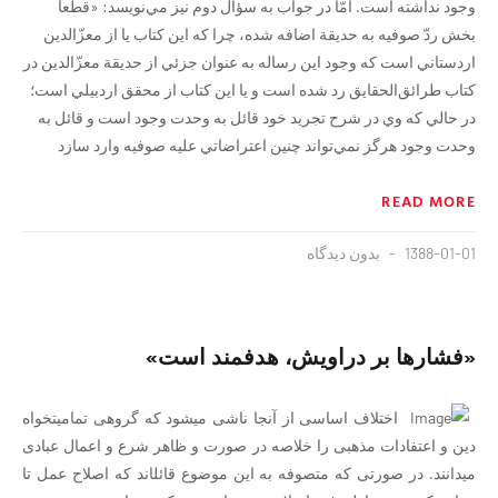
وجود نداشته است. امّا در جواب به سؤال دوم نيز مي‌نويسد: «قطعاً
بخش ردّ صوفيه به حديقة اضافه شده، چرا كه اين كتاب يا از معزّالدين
اردستاني است كه وجود اين رساله به عنوان جزئي از حديقة معزّ‌الدين در
كتاب طرائق‌الحقايق رد شده است و يا اين كتاب از محقق‌ اردبيلي است؛
در حالي كه وي در شرح تجريد خود قائل به وحدت وجود است و قائل به
وحدت وجود هرگز نمي‌تواند چنين اعتراضاتي عليه صوفيه وارد سازد
READ MORE
1388-01-01
بدون دیدگاه
«فشارها بر دراویش، هدفمند است»
اختلاف اساسی از آن‏جا ناشی می‏شود که گروهی تمامیت‏خواه
دین و اعتفادات مذهبی را خلاصه در صورت و ظاهر شرع و اعمال عبادی
می‏دانند. در صورتی که متصوفه به این موضوع قائل‏اند که اصلاح عمل تا