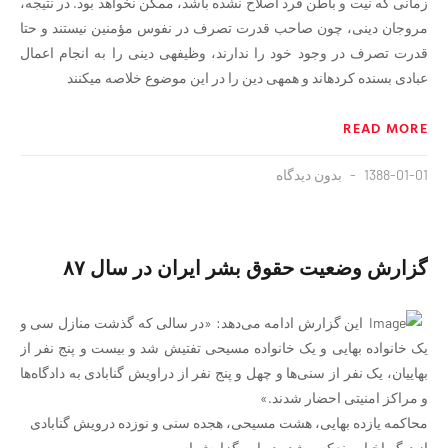
زمانی که نیت و باطن فرد اصلاح نشده باشد‏، ممکن نخواهد بود. در نتیجه‏،
مروجان دینی، چون صاحب قدرت تصرف در نفوس مؤمنین نیستند و حتا
قدرت تصرف در وجود خود را ندارند، وظیفه‏ی دینی را به انجام اعمال
عبادی بسنده کرده‏اند و همه‏ی دین را در این موضوع خلاصه می‏کنند
READ MORE
1388-01-01
بدون دیدگاه
گزارش وضعیت حقوق بشر ایران در سال ۸۷
این گزارش ادامه می‌دهد: «در سالی که گذشت منازل سی و
یک خانواده بهایی و یک خانواده مسیحی تفتیش شد و بیست و پنج نفر از
بهاییان، یک نفر از سنی‌ها و چهل و پنج نفر از دراویش گنابادی به دادگاه‌ها
و مراکز امنیتی احضار شدند.»
محاکمه یازده بهایی، هشت مسیحی، هجده سنی و نوزده درویش گنابادی
از دیگر اخبار منعکس شده در این گزارش است.