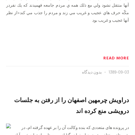
آنها منتقل نشود ولي مع ذلك همه ي مردم جامعه فهميدند كه يك نفردر
مكّه حرف هاي عجيب و غريب مي زند و مردم را جذب مي كند«از نظر
آنها عجيب و غريب بود
READ MORE
1389-09-03
بدون دیدگاه
دراویش چرمهین اصفهان را از رفتن به جلسات
درویشی منع کرده اند
در پرونده های متعددی که بنده وکالت آن را بر عهده گرفته ام، در
شهرهای مختلفی همچون اصفهان، گناباد و روستايی از توابع خرم آباد،