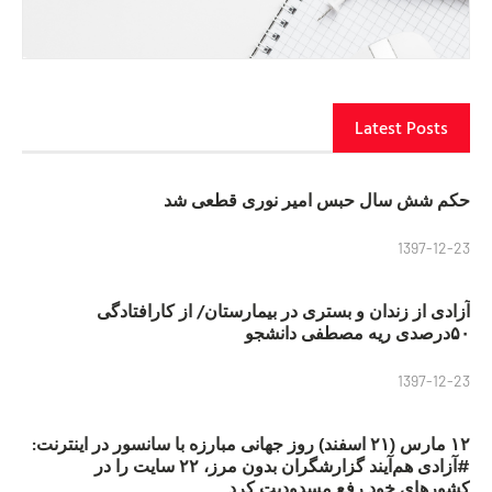
Latest Posts
حکم شش سال حبس امیر نوری قطعی شد
1397-12-23
آزادی از زندان و بستری در بیمارستان/ از کارافتادگی
۵۰درصدی ریه مصطفی دانشجو
1397-12-23
۱۲ مارس (۲۱ اسفند) روز جهانی مبارزه با سانسور در اینترنت:
#آزادی هم‌آیند گزارشگران‌ بدون مرز، ۲۲ سایت را در
کشورهای خود رفع مسدودیت کرد