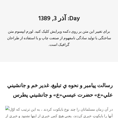
Day: آذر 3, 1389
برای تغییر این متن بر روی دکمه ویرایش کلیک کنید. لورم ایپسوم متن
ساختگی با تولید سادگی نامفهوم از صنعت چاپ و با استفاده از طراحان
گرافیک است.
رسالت پيامبر و نحوه ي تبليغ، غدير خم و جانشيني
علي«ع» حضرت عيسي«ع» و جانشيني پطرس
در آن زمان مسلمانان را چند نوع بايكوت كردند ، به اين ترتيب كه اوّل
آنها را بايكوتِ خبري كردند، يعني هيچ كس خبري از اينها نشنود و خبري از