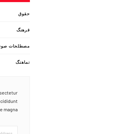
حقوق
فرهنگ
مصطلحات صوف
نماهنگ
nsectetur
ncididunt
ore magna