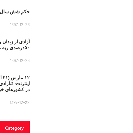
حکم شش سال ح
1397-12-23
آزادی از زندان 
۵۰درصدی ریه مصطفی دانشجو
1397-12-23
۱۲
در کشورهای خو
1397-12-22
Category