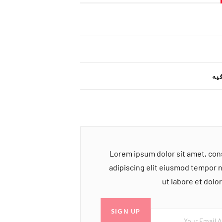
یه
Lorem ipsum dolor sit amet, co
adipiscing elit eiusmod tempor 
ut labore et dol
SIGN UP