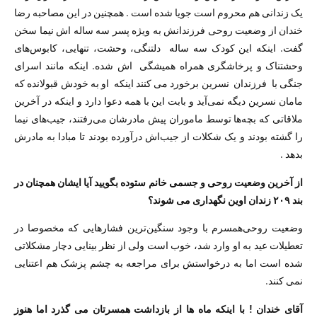
یک زندانی هم محروم است جویا شده است . همچنین در این مصاحبه رضا
خندان از وضعیت روحی فرزندانش به ویژه پسر سه ساله اش نیما سخن
گفت. اینکه این کودک سه ساله دلتنگی، وحشت، تنهایی، کابوس‌های
وحشتناک و پرخاشگری همراه همیشگی اش شده. اینکه مانند اسرای
جنگی با فرزندان نسرین برخورد می کنند اینکه او به خودش قبولانده که
مامان نسرین دیگه نمی‌آید و بابت این با همه دعوا دارد و اینکه در آخرین
ملاقاتی که بچه‌ها توسط ماموران پیش مادرشان می‌رفتند، جیب‌های نیما
را گشته بودند و یک شکلات از جیب‌اش درآورده بودند تا مبادا به مادرش
بدهد .
از آخرین وضعیت روحی و جسمی خانم ستوده بگویید آیا ایشان همچنان در
بند ۲۰۹ زندان اوین نگهداری می شوند؟
وضعیت روحی‌همسرم با وجود سنگین‌ترین فشارهایی که مخصوصا در
تعطیلات عید به او وارد شد، خوب است ولی از نظر بینایی دچار مشکلاتی
شده است اما به درخواستش برای مراجعه به چشم پزشک هم اعتنایی
نمی کنند.
آقای خندان ! با اینکه ماه ها از بازداشت همسرتان می گذرد اما هنوز