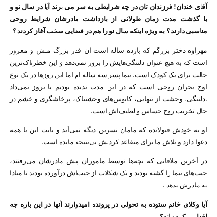
آقای خندان! فرزندان تان در چه شرایطی به سر می برند آیا در سال نو و
با گذشت مدت زمان طولانی از بازداشت مادرشان شرایط روحی
مناسبی دارند ؟ به ویژه اینکه سال نو را هم در فضایی سخت آغاز کردند ؟
مهراوه دختر بزرگم که یازده ساله است آن قدر بزرگ منش و مغرور
است که به هیچ عنوان دلتنگی‌هایش را بروز نمی‌دهد و این خطرناک‌ترین
حالت برای یک کودک است. نیما پسر سه ساله ام اما این روزها در یک نوع
اوج بحران روحی است که در این مدت ندیده بودیم یا بروز نمی‌داد
.دلتنگی، وحشت از تنهایی، کابوس‌های وحشتناک، پرخاشگری و خشم در
حال تخریب روح حساس و لطیف‌اش است.
او به خودش قبولانده که مامان نسرین دیگه نمی‌آید و بابت این با همه
دعوا دارد و تلاش ما برای متقاعد کردنش بی‌نتیجه مانده است.
در آخرین ملاقاتی که بچه‌ها توسط ماموران پیش مادرشان می‌رفتند،
جیب‌های نیما را گشته بودند و یک شکلات از جیب‌اش درآورده بودند تا مبادا
به مادرش بدهد .
آیا وکلای خانم ستوده به تحولی در پرونده امیدوارند آنها در این باره چه
اقدامی کرده اند؟