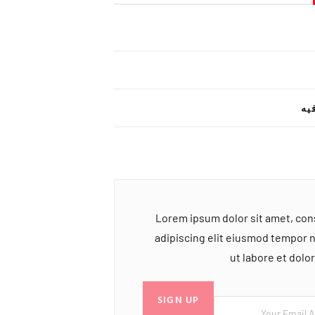
یه
Lorem ipsum dolor sit amet, co
adipiscing elit eiusmod tempor 
ut labore et dol
SIGN UP