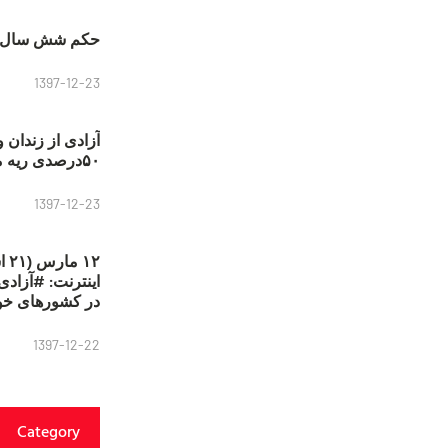
حکم شش سال ح
1397-12-23
آزادی از زندان 
۵۰درصدی ریه مصطفی دانشجو
1397-12-23
۱۲
در کشورهای خو
1397-12-22
Category