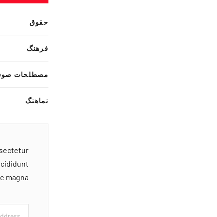
حقوق
فرهنگ
مصطلحات صوف
نماهنگ
nsectetur
ncididunt
ore magna