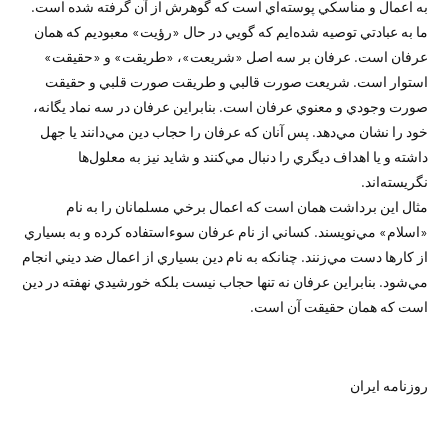
به اعمال و مناسكي پوسته‌اي است كه گوهرش از آن گرفته شده است.
ما به عبادتي توصيه شده‌ايم كه گويي در حال «رؤيت» معبوديم كه همان
عرفان است. عرفان بر سه اصل «شريعت»، «طريقت» و «حقيقت»
استوار است. شريعت صورت قالبي و طريقت صورت قلبي و حقيقت
صورت وجودي و معنوي عرفان است. بنابراين عرفان در سه نماد يگانه،
خود را نشان مي‌دهد. پس آنان كه عرفان را حجاب دين مي‌دانند يا جهل
داشته و يا اهداف ديگري را دنبال مي‌كنند و شايد نيز به معلول‌ها
نگريسته‌اند.
مثال اين برداشت همان است كه اعمال برخي مسلمانان را به نام
«اسلام» مي‌نويسند. كساني از نام عرفان سوء‌استفاده كرده و به بسياري
از كارها دست مي‌زنند. چنانكه به نام دين بسياري از اعمال ضد ديني انجام
مي‌شود. بنابراين عرفان نه تنها حجاب نيست بلكه خورشيدي نهفته در دين
است كه همان حقيقت آن است.
روزنامه ایران