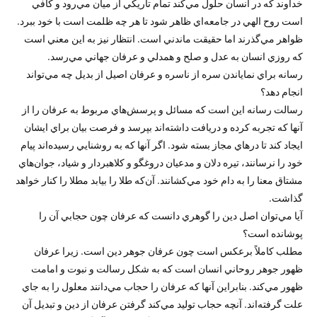
خداوند كه در انسان حلول مي‌كند تمام تاريكي از ميان مي‌رود و كافي
است روح الهي در جامعه‌اي ظاهر شود تا هر چه ظلمت است با خود ببرد.
ظواهر مي‌گذرند اما حقيقت ماندني است. انتظار نيز به اين معني است
كه روزي انسان به عدل و صلح و همدلي و عرفان جهاني مي‌رسد.
رسانه براي نماياندن سره از ناسره و عرفان اصيل از بديل چه مي‌تواند
انجام دهد؟
رسالت رسانه اين است كه مسائل و پرسش‌هاي مربوط به عرفان را از
آنها كه تجربه كرده و دريافت داشته‌اند بپرسد و فرصت بيان براي ايشان
ايجاد كند تا درهاي مجاز بسته شود. اگر آنها كه به روشنايي رسيده‌اند پيام
خود را نرسانند، تيره دلان و مدعيان دروغگو و كلاهبردار و شياد، جوان‌هاي
مشتاق معنا را به دام خود مي‌كشانند. آن‌كه طلا را بيابد مطلا را كنار خواهد
گذاشت.
آيا مي‌توان اصل دين را گوهري دانست كه عرفان چون حجابي آن را
پوشانده است؟
مطلب كاملاً برعكس است چون عرفان جوهر دين است. زيرا عرفان
ظهور جوهر روحاني انسان است كه به شكل رسالت و نبوت و امامت
ظهور مي‌كند. بنابراين آنها كه عرفان را حجاب مي‌دانند معلول را به جاي
علت گرفته‌اند. آنچه حجاب توليد مي‌كند گرفتن عرفان از دين و تبديل آن