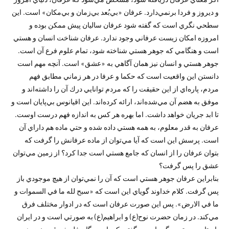
و ديروز و فردا بر‌نمي‌دارد. عرفان «بي‌بُعد بي‌زمان و بي‌مكان» است. اين
سطحي نگري است كه گفته شود عرفان ساليان پيش ممكن بوده و
امروزه امكان زيست عرفاني وجود ندارد. عرفان شناخت انسان و هستي
است و هنگامي كه جوهر هستي شناخته شود، تمام علوم فرع آن است.
جوهر هستي و انسان نيز همان آگاهي به «عشق» است. آنچه مهم است
دانستن اين واقعيت است كه حكما و عرفا در هر زماني مطابق فهم
مردم، پاره‌اي از اين حقيقت را كه مردم توانايي درك آن را داشته‌اند و
موفق به هضم آن مي‌شده‌اند، ارائه كرده‌اند. اين اقيانوس بي‌پايان است و
تا ابد جريان خواهد داشت. اما بهره هر كس به اندازه فهم درست اوست.
عرفان به قدر معلوم، به همه هستي داده شده و حتي ماده هم داراي آن
است. پرسش اين است كه آيا مي‌توان از ماده عرفانش را گرفت كه
بتوان عرفان را از انسان كه جامع هستي است جدا كرد؟ از زمين مي‌توان
عشق را پس گرفت؟
بنابراين عرفان جوهر هستي است كه آن را نمي‌توان از هيچ موجودي باز
پس گرفت. كلام خداوند گوياي اين است كه «سبح لله ما في السموات و
ما في الارض». پس اين صورت عرفان است كه در ادوار مختلف فرق
مي‌كند. در زمان حضرت نوح(ع) و ابراهيم(ع) به صورتي است و در ايران