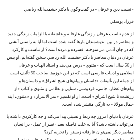
«نسبت دين و عرفان» در گفت‌وگوي با دكتر حشمت‌الله رياضي
فرزاد يوسفي
از عدم تناسب عرفان و زندگي عارفانه و عاشقانه با الزامات زندگي جديد
و معاصر در بين انديشمندان بارها گفته شده است اما آيا به راستي آتشي
كه در جان آدمي مي‌سوخته، فسرده و مرده است؟ از تناسب و كاركرد
عرفان در دنياي معاصر با دكتر حشمت الله رياضي سخن گفته‌ايم. او بيش
از 50 سال است كه «مثنوي» درس مي‌دهد و استاد الهيات و عرفان
اسلامي و ادبيات فارسي است كه در اين حوزه‌ها صاحب 50 تأليف است.
از جمله اين تأليفات «داستان و پيام‌هاي شيخ اشراق» و داستان‌ها و
پيام‌هاي عطار، جامي، فردوسي، سنايي و نظامي و مثنوي و كتاب «از
زرتشت تا شيخ اشراق» است. از او تفسير «سر الاسرار» و «مثنوي، آينه
جمال مولانا» به تازگي منتشر شده است.
عرفان با دنياي امروز چه ربط و نسبتي پيدا مي‌كند و چه كاركردي داشته يا
مي‌تواند داشته باشد؟ آيا به علت فاصله بعيد «نظر از عمل» در انسان
معاصر ديگر نمي‌توان عارفانه زيستن را تجربه كرد؟
اگر معناي عرفان دريافته شود، مشخص مي‌شود كه عرفان، دنياي امروز