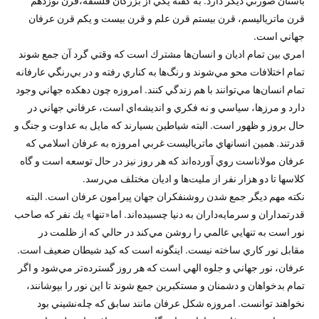
باستان صورتي ديگر دارد. به گفته يكي از بزرگان فلسفه،قرن نوزدهم
قرن ماترياليسم، قرن بيستم قرن علم و قرن بيست و يكم قرن عرفان
جهاني است.
امري بين تمام اديان و انسان‌ها مشترك است كه وقتي گرد آن جمع شوند
تمام اختلافات محو مي‌شوند و رنگ‌ها به كناري رفته و در بي‌رنگي عارفانه
تمام انسان‌ها مي‌توانند با هم زندگي كنند. امروزه چون دهكده جهاني وجود
دارد و مرزها، سياسي و نه فكري و انديشه‌اي است، عرفاني جهاني در
حال بروز و ظهور است. البته شياطين بسيارند كه مايل به عداوت و جنگ و
قدرتند. همين انسانهاي ماترياليست غربي امروزه به عرفان اسلامي كه
عرفان مولاناست روي آورده‌اند كه هر روز نيز در حال توسعه است و گاه
كلاسها تا دو هزار نفر از مليت‌ها و اديان مختلف مي‌رسد.
نكته مهم ديگر جمع شدن روشنفكران جهان پيرامون عرفان است. البته
قدرتمداران و سرمايه‌داران به دنيا چسبيده‌اند. اما«تنها» يك نفر كه صاحب
نور است به تنهايي عالمي را روشن مي‌كند در حالي كه از ظلمت در
مقابل نور كاري ساخته نيست. اينگونه است كه كيد شيطان ضعيف است.
عرفان، نور جهاني و جلوه الهي است كه هر روز گسترده‌تر مي‌شود و اگر
تمام بدخواهان و دشمنان و مستكبرين جمع شوند تا اين نور را بپوشانند،
نخواهند توانست. امروزه شكل عرفان مانند سابق كه چله‌نشيني بود