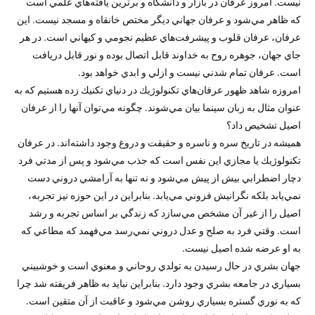
نيست. امروز عرفان در بازار و دانشگاه و برترين يافته‌هاي علمي است
كه ظاهر مي‌شود و عرفان جهاني ديگر مختص خانقاه و مسجد نيست. اين
عرفان، عرفان قلوب و پيشرفت‌هاي عظيم نجومي و كيهاني است. در هر
جاي جهان، جوهره روح به خداوند قابل اتصال بوده و نور قابل دريافت
است. عرفان تمام شدني نيست و ازلي و ابدي خواهد بود.
امروزه شاهد ظهور عرفان‌هاي تكنولوژيك در دنياي تكنيك زده هستيم كه به
عنوان مثال به زبان سينما بيان مي‌شوند. چگونه مي‌توان آنها را از عرفان
اصيل تشخيص داد؟
هميشه در تاريخ سره و ناسره و حقيقت و دروغ وجود داشته‌اند. در عرفان
تكنولوژيك يا مجازي اين نفس است كه جذب مي‌شود و پس از مدتي فرد
دچار اضطرابي بيش از پيش مي‌شود و نه تنها به آرامشي دروني دست
نمي‌يابد بلكه نگرانيش فزوني مي‌يابد. بنابراين در اين حوزه نيز تجربه،
اصيل را از غير آن مشخص مي‌سازد كه زندگي بر اساس تجربه و رشد
است. وقتي فرد به صلح و عدل دروني نمي‌رسد مي‌فهمد كه مطاعي كه
به او عرضه شده اصيل نيست.
جهان بشري در حال رسيدن به تولدي روحاني و معنوي است و خوشبيني
بسياري در جامعه بشري وجود دارد. بنابراين نبايد به ظاهر فريفته شد چرا
كه به نوري گستره بسياري روشن مي‌شود و عاقبت از آن متقين است.