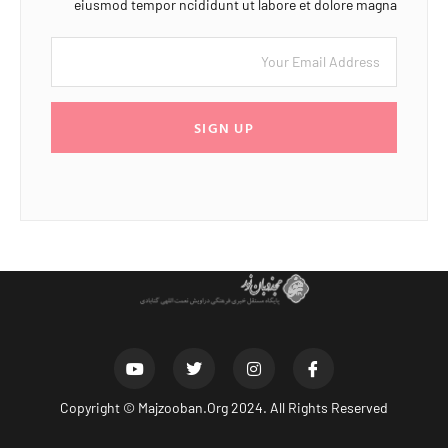
eiusmod tempor ncididunt ut labore et dolore magna
SIGN UP
Copyright ©
Majzooban.Org
2024. All Rights Reserved