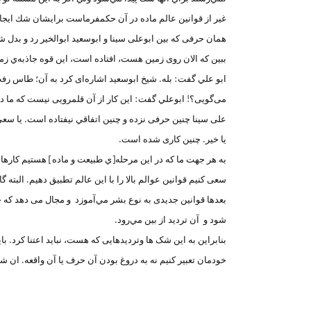
غير از قوانين عالم ماده در آن حكمفرماست برايشان شك ايجا
همان حرفی که بین ابوعلی سینا و ابوسعید ابوالخیر رد و بدل 
ببین که الان روی زمین هست، افتاده است، این قوه جاذبه‌ي 
ابو علي گفت: بله. شیخ ابوسعيد اشاره‌ای کرد به آن؛ طاس رفت
می‌گويی؟! ابوعلي گفت: این كار از آن قلمرويی نیست که ما دربا
علی سینا چنین حرفی نزده و چنین اتفاقي نيفتاده است. یا سعی نک
يا خير. چنین کاری شده است.
به هر جهت ما كه در این مرحله‌[ي طبيعت و ماده] هستیم کارهای 
سعی کنیم قوانین عوالم بالا را با این عالم تطبيق دهيم. البت
بعدها قوانین جدیدی به نوع بشر مي‌آموزد و مجال می دهد که 
شود و آن تردید از بين مي‌رود.
بنابراين به این شک ها وتردیدهایی که هست، نباید اعتنا کرد. ب
خودمان تعبیر کنیم نه به دروغ بودن آن حرف یا آن واقعه. ان شاء