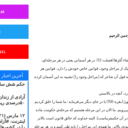
AM
R
رحمن الرحیم
NEL
خداوند كه این جهان را آفرید، فرموده است: وَ أَوْحَى فِي كُلِّ سَمَاء أَمْرَهَا (فصلت-12) در هر آسماني یعنی در هر مرحله‌اي،
 یک از مراحل وجود، قوانین خاص خودش را دارد. قوانین هر
آخرین اخبار
 قول آن شاعر كه [مراحل وجود را] تشبیه به این آسمان کرده
حکم شش سال
 آنچه در بالاستي
آزادی از زندا
و درباره‌ي هر یک از این مراحل می‌فرماید: إِنَّا لِلّهِ وَإِنَّا إِلَيْهِ رَاجِعونَ (بقره-156) یا در جای دیگر می‌فرماید: ما شما را خلق کردیم
۵۰درصدی ریه مصطفی دانشجو
‌رويم. ما الان در این مرحله هستیم كه مرحله‌ي حکومت ماده
در آن حكمفرماست). البته خداوند كه خالق قانون است بالاتر
را در کشورها
ودي بالاتر. ما همه‌ي این مراحل را باید طی کنیم و در هر مرحله