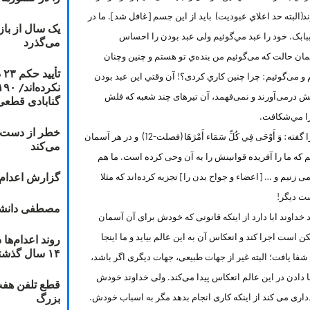
(البته حد اعلاي عبوديت) بايد از این جسم [غافل شد]. ما در
یک سال از با
کَ ببابک. خود را عبد مي‌گوئيم ولی عبد بودن را احساس
می‌گذرد
مان حالت که می‌گوئیم من بنده‌ي تو هستم و چنین وچنان
ت
و می‌گوئیم: چرا چنین کاري کردی؟! آن وقتي این عبد بودن
يش درمی‌آورند و نمی‌فهمد، آن تیرهای چند شعبه که فلش
گنابادی قطعی
را مي‌شكافت.
خطر از دست دا
به هر جهت در این مرحله که هستیم خداوند قوانین این مرحله را گفته: وَ أَوْحَى فِي كُلِّ سَمَاء أَمْرَهَا (فصلت-12) و در هر آسمان
می‌کند
م که ما را آفریده قوانینش را به آن وحی کرده است. ما هم
گزارش اعدام ۲۰۱۸: قصاص و بخش
 زنیم و … [اعضاء و جواح بدن را] تجزيه کرده‌اند كه مثلا
ست دیگر!
مصطفی دانشج
خداوند ابا دارد از اینکه قانونی که خودش برای آن آسمان
 است اجرا کند و انعکاس آن به اين عالم بيايد و ما اینجا
۱۴ سال گذشته
شفا یافت؛ البته غیر از جهات طبیعی، جهات دیگری اگر باشد،
 دادن در این عالم انعکاس پیدا می‌کند. ولی خداوند خودش
قطع تلفن هفت
بزرگ
دداری می کند از اینکه کاری انجام بدهد مگر به اسباب خودش.