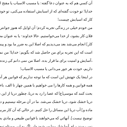
آن كسي هم كه به عنوان دعا گفته: يا مسبب الاسباب يا مفتح ا
خدایا! تو خودت گفته‌ای كه از اسبابش استفاده می‌کنی، تو خو
کار که اسبابش چیست!
من خودم خیلی در زندگی تجربه کردم؛ آن اوایل كه هنوز جوانتر
فلان کار بشود، از خدا می‌خواستیم. حالا خداوند- یا به عنوان م
كار] انجام می‌شد بعد می‌دیدیم که اصلا این به ضرر ما بود و 
است که این تجربه براي من حاصل شد که بگويم: خدایا! من ن
،آسایش و امنیت برای ما قرار بده. اصلا من نمی دانم کی زنده ب
داریم، خودت هر جور می‌دانی یا مسبب الاسباب!
در اینجا یک جهتش این است که ما توجه نداریم که قوانین هر آ
همه قوانین و همه کارها را می خواهیم با همین چهار تا الف، باء
بحث کنند که موسی(ع) که عصا را زد به دریا، چطور دریا از این د
دريا خشك شود، دریا خشک می‌شد. ما در آن مرحله نيستيم و در 
ماده و] آب دریا اين مسائل را حل کنیم. در حالي كه آن كار مرب
توضيح نيست]. آنهائي كه مي‌خواهند با قوانين طبيعي و مادي به
نمي‌رسند براي آنها شك پيدا مي‌‌شود ولي اگر به اين مسئله تو