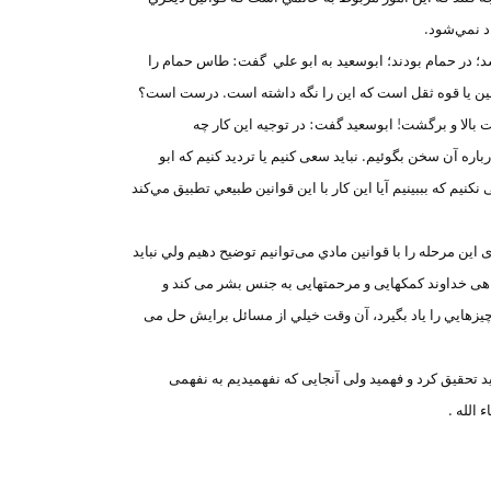
د نمي‌شود.
شد؛ در حمام بودند؛ ابوسعيد به ابو علي گفت: طاس حمام را
زمین یا قوه ثقل است كه این را نگه داشته است. درست است؟
 بالا و برگشت! ابوسعيد گفت: در توجيه اين كار چه
ره آن سخن بگوئیم. نباید سعی کنیم یا تردید کنیم که ابو
نیم كه بببينيم آيا اين كار با این قوانین طبيعي تطبیق مي‌كند
این مرحله را با قوانین مادي می‌توانیم توضيح دهيم ولي نبايد
ه گاهی خداوند کمکهایی و مرحمتهایی به جنس بشر می کند و
چيزهايي را یاد بگیرد، آن وقت خيلي از مسائل برايش حل می
اید تحقیق کرد و فهمید ولی آنجایی که نفهمیدیم به نفهمی
 الله .