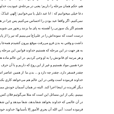
هم، حکم همان مرحله را داریم؛ یعنی در مرحله‌ي عبودیت خداوند
دعا خیلی میخوانیم كه : انا عبد ذليل يا مي‌خوانيم: إِلهي عَبدُ
نمی‌کنیم. اگر واقعا عبد بودن را احساس مي‌كنيم پس چرا در ه
هستم اگر یک سوزنی را آهسته به پای ما بزنند رنجور می شويم 
درست است که نمونه‌اش را در علی(ع) می‌بینیم كه تیر را از پا
داشت و وقتي به بدن فرو می‌رفت موقع بيرون كشيدم همه‌جا 
و هر مرتبه ای قانونش را به او وحی کردیم. در اين عالم ماده ه
جزء همین مواد هستیم و غیر از این روح که داريم و با آن حرف می
چقدر فسفر دارد، چقدر چه دارد و … بدن ما از همین عناصر ا
خداوند فرموده است وقتی در این عالم هم می‌خواهد کاري بکند 
دیگر آفریده در اینجا اجرا کند. البته در همان آسمان خودش ممکن
ببینیم، یکی از این مسائل اين است كه مثلا می‌گوئیم فلان کس 
در آن عالمی که خداوند بخواهد شفابدهد، شفا میدهد و اين شفا
فرموده است: أبي الله أن يجري الأمور إلا بأسبابها؛ خداوند خو