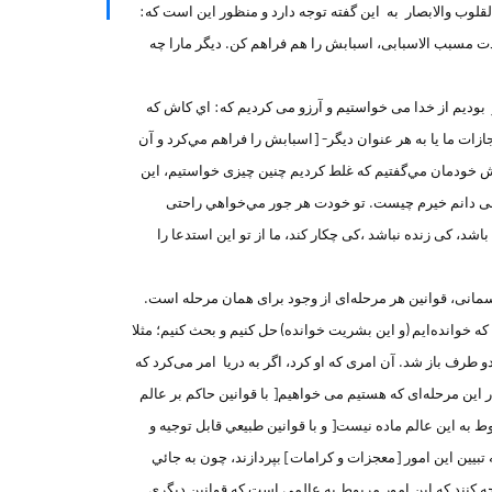
لقلوب والابصار به این گفته توجه دارد و منظور اين است كه:
دت مسبب الاسبابی، اسبابش را هم فراهم کن. دیگر مارا چه
 بوديم از خدا می خواستيم و آرزو می کرديم كه: اي کاش که
جازات ما یا به هر عنوان ديگر- [اسبابش را فراهم مي‌كرد و آن
پیش خودمان مي‌گفتيم كه غلط کردیم چنین چیزی خواستیم، این
می دانم خیرم چیست. تو خودت هر جور مي‌خواهي راحتی
اشد، کی زنده نباشد ،کی چکار کند، ما از تو این استدعا را
سمانی، قوانین هر مرحله‌ای از وجود برای همان مرحله است.
 که خوانده‌ايم (و این بشریت خوانده) حل کنیم و بحث کنیم؛ مثلا
و طرف باز شد. آن امری که او کرد، اگر به دریا امر می‌کرد كه
این مرحله‌ای که هستیم می خواهیم[ با قوانين حاكم بر عالم
وط به این عالم ماده نیست[ و با قوانين طبيعي قابل توجيه و
 تبيين اين امور [معجزات و كرامات] بپردازند، چون به جائي
جه كنند كه اين امور مربوط به عالمي است كه قوانين ديگري