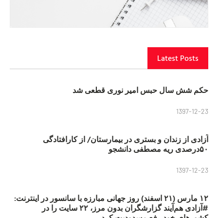
Latest Posts
حکم شش سال حبس امیر نوری قطعی شد
1397-12-23
آزادی از زندان و بستری در بیمارستان/ از کارافتادگی
۵۰درصدی ریه مصطفی دانشجو
1397-12-23
۱۲ مارس (۲۱ اسفند) روز جهانی مبارزه با سانسور در اینترنت:
#آزادی هم‌آیند گزارشگران‌ بدون مرز، ۲۲ سایت را در
کشورهای خود رفع مسدودیت کرد