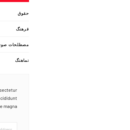
حقوق
فرهنگ
مصطلحات صوف
نماهنگ
nsectetur
ncididunt
ore magna