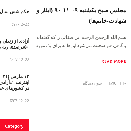
مجلس صبح یکشنبه ۰۹-۱۱-۹۰ (ایثار و
حکم شش سال ح
شهادت-خانم‌ها)
1397-12-23
بسم الله الرحمن الرحیم این صفاتی را که گفته‌اند
آزادی از زندان 
و گاهی هم صحبت می‌شود این‌ها نه برای یک مورد
۵۰درصدی ریه مصطفی دانشجو
1397-12-23
READ MORE
۱۲
1390-11-14
بدون دیدگاه
در کشورهای خو
1397-12-22
Category