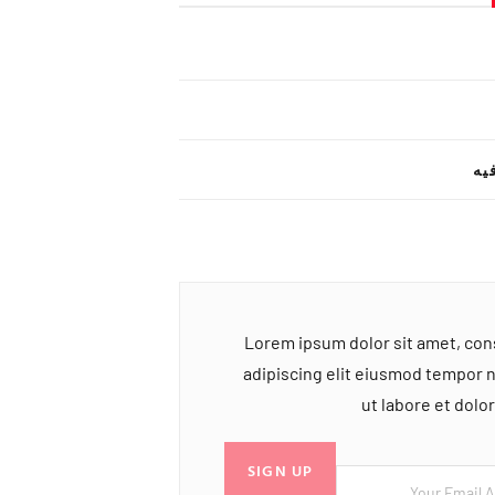
یه
Lorem ipsum dolor sit amet, co
adipiscing elit eiusmod tempor 
ut labore et dol
SIGN UP