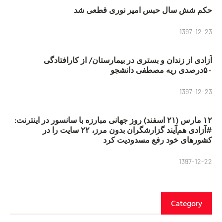
حکم شش سال حبس امیر نوری قطعی شد
1397-12-23
آزادی از زندان و بستری در بیمارستان/ از کارافتادگی
۵۰درصدی ریه مصطفی دانشجو
1397-12-23
۱۲ مارس (۲۱ اسفند) روز جهانی مبارزه با سانسور در اینترنت:
#آزادی هم‌آیند گزارشگران‌ بدون مرز، ۲۲ سایت را در
کشورهای خود رفع مسدودیت کرد
1397-12-22
Category