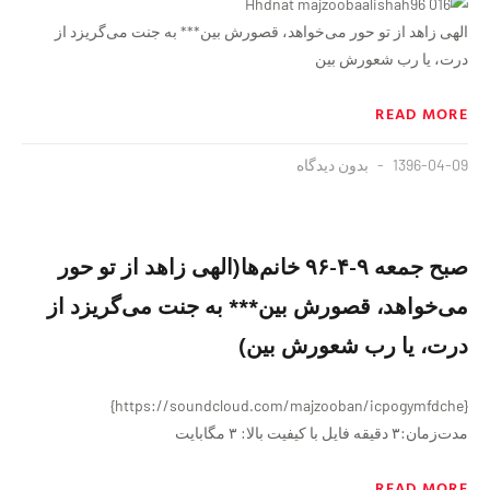
الهی زاهد از تو حور می‌خواهد، قصورش بین*** به جنت می‌گریزد از
درت، یا رب شعورش بین
READ MORE
1396-04-09
بدون دیدگاه
صبح جمعه ٩-۴-٩۶ خانم‌ها(الهی زاهد از تو حور
می‌خواهد، قصورش بین*** به جنت می‌گریزد از
درت، یا رب شعورش بین)
{https://soundcloud.com/majzooban/icpogymfdche}
مدت‌زمان:۳ دقيقه فايل با کیفیت بالا: ۳ مگابایت
READ MORE