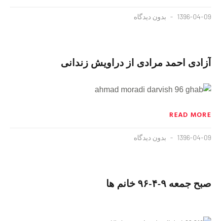
1396-04-09
بدون دیدگاه
آزادی احمد مرادی از دراویش زندانی
READ MORE
1396-04-09
بدون دیدگاه
صبح جمعه ٩-۴-٩۶ خانم ها