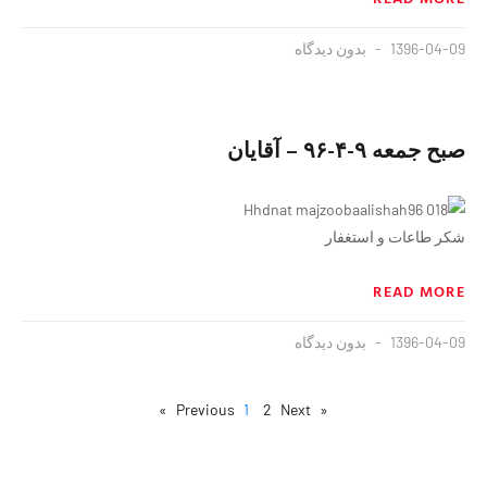
1396-04-09
بدون دیدگاه
صبح جمعه ٩-۴-٩۶ – آقایان
شکر طاعات و استغفار
READ MORE
1396-04-09
بدون دیدگاه
1
2
Next »
« Previous