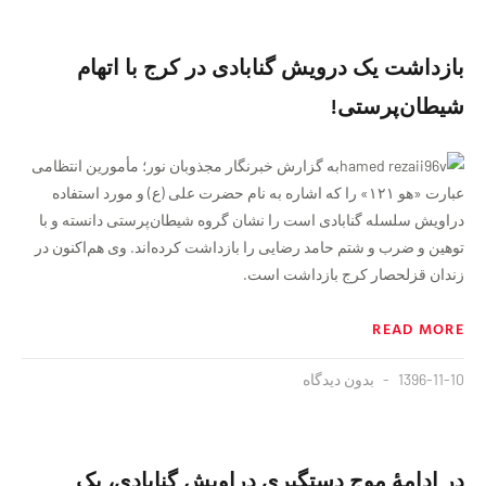
بازداشت یک درویش گنابادی در کرج با اتهام
شيطان‌پرستى!
به گزارش خبرنگار مجذوبان نور؛ مأمورین انتظامی
عبارت «هو ١٢١» را كه اشاره به نام حضرت على (ع) و مورد استفاده
دراويش سلسله گنابادى است را نشان گروه شیطان‌پرستی دانسته و با
توهین و ضرب و شتم حامد رضایی را بازداشت کرده‌اند. وی هم‌اكنون در
زندان قزلحصار کرج بازداشت است.
READ MORE
1396-11-10
بدون دیدگاه
در ادامهٔ موج دستگيری دراویش گنابادی، یک