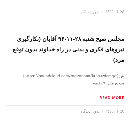
1396-11-28
بدون دیدگاه
مجلس صبح شنبه ۲۸-۱۱-۹۶ آقایان (بکارگیری
نیروهای فکری و بدنی در راه خداوند بدون توقع
مزد)
ش {https://soundcloud.com/majzooban/krnauzdemgzz}
مدت‌زمان: ٧ دقیقه
READ MORE
1396-11-28
بدون دیدگاه