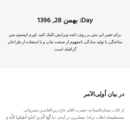
Day: بهمن 28, 1396
برای تغییر این متن بر روی دکمه ویرایش کلیک کنید. لورم ایپسوم متن
ساختگی با تولید سادگی نامفهوم از صنعت چاپ و با استفاده از طراحان
گرافیک است.
در بیان اُولِی‌الاَمر
از کتاب بستان‌السیاحه حضرت آقای حاج زین‌العابدین شیروانی
مستعلیشاه (طاب‌ ثراه) مفسّرين در آيه‌ی‏ «يا أَيُّهَا الَّذِينَ آمَنُوا أَطِيعُوا اللَّهَ وَ