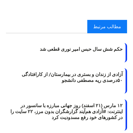
مطالب مرتبط
حکم شش سال حبس امیر نوری قطعی شد
آزادی از زندان و بستری در بیمارستان/ از کارافتادگی
۵۰درصدی ریه مصطفی دانشجو
۱۲ مارس (۲۱ اسفند) روز جهانی مبارزه با سانسور در
اینترنت: #آزادی هم‌آیند گزارشگران‌ بدون مرز، ۲۲ سایت را
در کشورهای خود رفع مسدودیت کرد