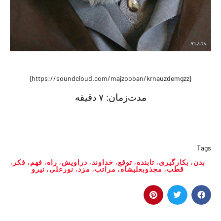
{https://soundcloud.com/majzooban/krnauzdemgzz}
مدت‌زمان:
٧ دقیقه
Tags
بدن
,
بکارگیری
,
تابنده
,
توقع
,
خداوند
,
دراویش
,
راه
,
فهم
,
فکر
,
قطب
,
مجذوبعلیشاه
,
مراتب
,
مزد
,
نورعلی
,
نیرو