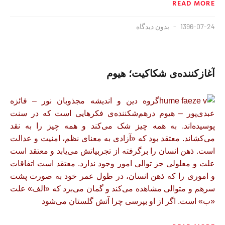
READ MORE
1396-07-24
بدون دیدگاه
آغازكننده‌ی شكاكيت؛ هيوم
گروه دین و اندیشه مجذوبان نور – فائزه
عبدی‌پور – هيوم درهم‌شكننده‌ی فكرهايی است كه در سنت
پوسيده‌اند. به همه چيز شک می‌كند و همه چيز را به نقد
می‌كشاند. معتقد بود كه «آزادی به معنای نظم، امنیت و عدالت
است. ذهن انسان را برگرفته از تجربياتش می‌يابد و معتقد است
علت و معلولی جز توالی امور وجود ندارد. معتقد است اتفاقات
و اموری را كه ذهن انسان، در طول عمر خود به صورت پشت
سرهم و متوالی مشاهده می‌كند و گمان می‌برد كه «الف» علت
«ب» است. اگر از او بپرسی چرا آتش گلستان می‌شود