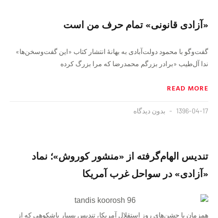
«آزادی قانونی» تمام حرف من است
گفت‌وگو با محمود دولت‌آبادی به بهانهٔ انتشار كتاب «اين گفت‌وسخن‌ها»
ندا آل‌طیب «برادر بزرگم محمدرضا که مرا بزرگ کرده
READ MORE
1396-04-17
بدون دیدگاه
تندیس الهام‌گرفته از «منشور کوروش»؛ نماد
«آزادی» در سواحل غرب آمریکا
همزمان با جشن‌های روز استقلال آمریکا، تندیس بسیار باشکوهی که از