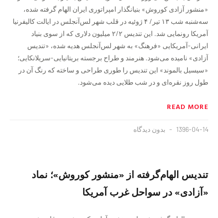
«منشور آزادی کوروش» بنیانگذار امپراتوری ایران الهام گرفته شده،
سه‌شنبه شب ١٣ تیر/ ۴ ژوئیه در قلب شهر لس‌آنجلس در ایالت کالیفرنیا
آمریکا رونمایی شد. این تندیس ۲/۲ میلیون دلاری که از سوی بنیاد
ایرانی-آمریکایی «فرهنگ» به شهر لس‌آنجلس هدیه شده، «تندیس
آزادی» نامیده می‌شود. هنرمند و طراح برجسته بریتانیایی-سریلانکایی؛
«سیسیل بالموند» این تندیس را طوری طراحی و ساخته که رنگ آن در
طول روز نقره‌ای و در شب طلایی دیده می‌شود.
READ MORE
1396-04-14
بدون دیدگاه
تندیس الهام‌گرفته از «منشور کوروش»؛ نماد
«آزادی» در سواحل غرب آمریکا