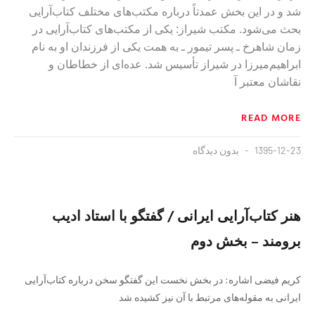
شد و در اين بخش عمدتاً درباره مكتب‌های مختلف كتاب‌آرايی
بحث می‌شود. مكتب شيراز: يكی از مكتب‌های كتاب‌آرايی در
زمان شاهرخ ـ پسر تيمور ـ به همت يكی از فرزندان او به نام
ابراهيم‌ميرزا در شيراز تأسيس شد. عده‌ای از خطاطان و
نقاشان معتبر آ
READ MORE
1395-12-23
بدون دیدگاه
هنر كتاب‌آرايی ايرانی / گفتگو با استاد اديب
برومند – بخش دوم
كريم فيضی اشاره: در بخش نخست اين گفتگو سخن درباره كتاب‌آرايی
ايرانی به مقوله‌های مرتبط با آن نيز كشيده شد