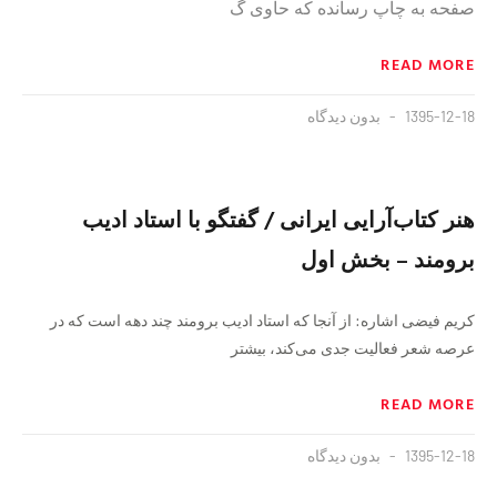
صفحه به چاپ رسانده که حاوی گ
READ MORE
1395-12-18
بدون دیدگاه
هنر كتاب‌آرايی ايرانی / گفتگو با استاد اديب
برومند – بخش اول
كريم فيضی اشاره: از آنجا که استاد ادیب برومند چند دهه است که در
عرصه شعر فعالیت جدی می‌کند، بیشتر
READ MORE
1395-12-18
بدون دیدگاه