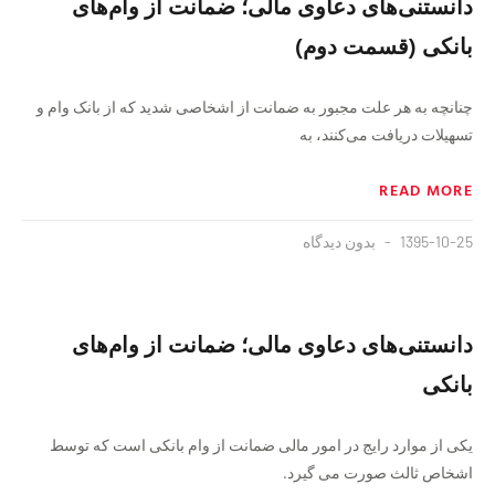
دانستنى‌هاى دعاوى مالى؛ ضمانت از وام‌هاى
بانکى (قسمت دوم)
چنانچه به هر علت مجبور به ضمانت از اشخاصى شديد كه از بانک وام و
تسهيلات دريافت مى‌كنند، به
READ MORE
1395-10-25
بدون دیدگاه
دانستنى‌هاى دعاوى مالى؛ ضمانت از وام‌هاى
بانکى
یکى از موارد رایج در امور مالى ضمانت از وام بانکى است که توسط
اشخاص ثالث صورت مى گیرد.