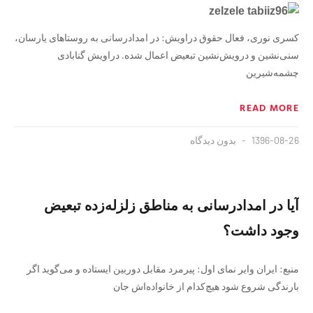
کسری نوری، فعال حقوق دراویش: در امدادرسانی به روستاهای یارسان‌،
سنی‌نشین و درویش‌نشین تبعیض اعمال شده. دراویش گنابادی
چشمه‌شیرین
READ MORE
1396-08-26
بدون دیدگاه
آیا در امدادرسانی به مناطق زلزله‌زده تبعیض
وجود داشت؟
منبع: ایران وایر نمای اول: پیرمرد مقابل دوربین ایستاده و می‌گوید اگر
بارندگی شروع شود هیچ‌کدام از خانواده‌اش جان