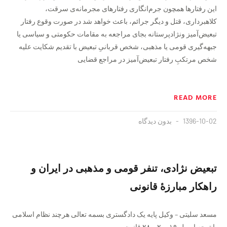
این رفتار‌ها همچون جرم‌انگاری رفتارهای مجرمانه‌ی سرقت،
کلاهبرداری، قتل و دیگر جرائم، باعث خواهد شد در صورت وقوع رفتار
تبعیض‌آمیز و‌نژادپرستانه بجای مراجعه به مقامات حکومتی و سیاسی یا
جبهه‌گیری قومی یا مذهبی، شخص قربانیِ تبعیض با تقدیم شکایت علیه
شخص مرتکبِ رفتار تبعیض‌آمیز در مراجع قضایی
READ MORE
1396-10-02
بدون دیدگاه
تبعیض نژادی، تنفر قومی و مذهبی در ایران و
راهکار مبارزهٔ قانونی
مسعد سلیتی – وکیل پایه یک دادگستری بسمه تعالی هرچند نظام اسلامی
با توجه اصول ۱۹، ۲۰ و ۲۸ قانون