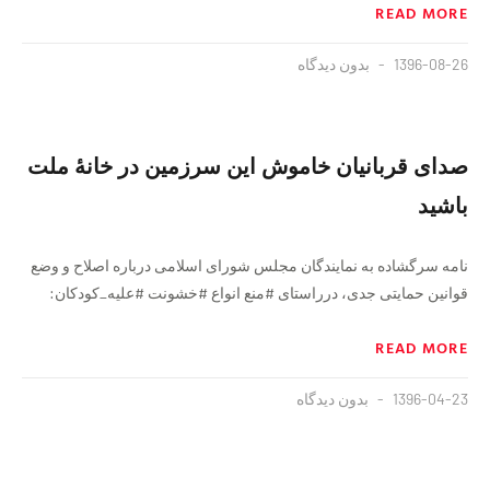
READ MORE
1396-08-26
بدون دیدگاه
صدای قربانیان خاموش این سرزمین در خانهٔ ملت
باشید
نامه سرگشاده به نمایندگان مجلس شورای اسلامی درباره اصلاح و وضع
قوانین حمایتی جدی، درراستای #منع انواع #خشونت #علیه_کودکان:
READ MORE
1396-04-23
بدون دیدگاه