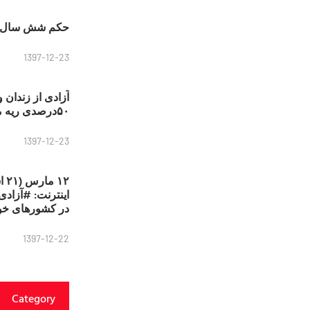
حکم شش سال ح
1397-12-23
آزادی از زندان 
۵۰درصدی ریه مصطفی دانشجو
1397-12-23
۱۲
در کشورهای خو
1397-12-22
Category