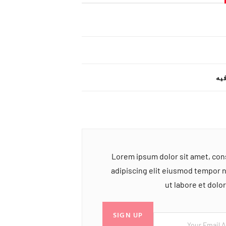
یه
Lorem ipsum dolor sit amet, co
adipiscing elit eiusmod tempor 
ut labore et dol
SIGN UP