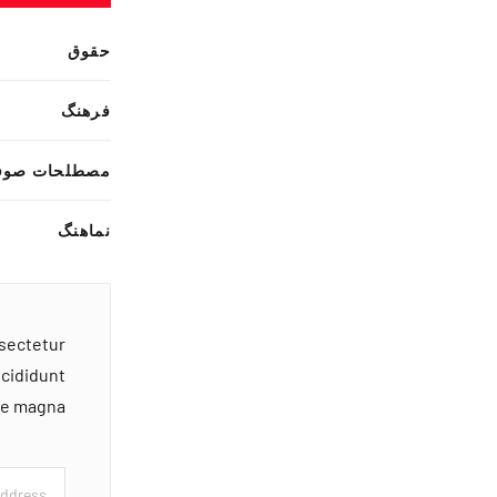
حقوق
فرهنگ
مصطلحات صوف
نماهنگ
nsectetur
ncididunt
ore magna