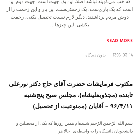
که خب می‌گویند نباشد اصلاً. این یک جهت است. جهت دوم این
است که یک باری‌ست، یک زحمتی‌ست. این بار و این زحمت را از
دوش مردم برداشتند، دیگر لازم نیست تحصیل بکنی، زحمت
بکشی، این چیزها…
READ MORE
1396-03-14
بدون دیدگاه
مکتوب فرمایشات حضرت آقای حاج دکتر نورعلی
تابنده (مجذوبعلیشاه)، مجلس صبح پنج‌شنبه
۹۶/۳/۱۱ – آقایان (ممنوعیت از تحصیل)
بسم الله الرّحمن الرّحیم شنیده‌ام همین روزها که یکی از محصلین و
دانشجویان دانشگاه را به واسطه‌ی- حالا هر