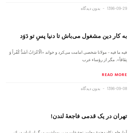
1396-09-29
بدون دیدگاه
به کار دین مشغول می‌باش تا دنیا پسِ تو دَوَد
فیه ما فیه – مولانا شخصی امامت می‌کرد و خواند «اَلْاَعْرَابُ اَشَدُّ کُفْراً وَ
نِفَاقاً». مگر از رؤساء عرب
READ MORE
1396-09-08
بدون دیدگاه
تهران در یک قدمی فاجعۀ لندن!
آمارهای تکان‌دهندۀ معاون تحقیقات وزیر بهداشت مرگ ایرانیان در اثر