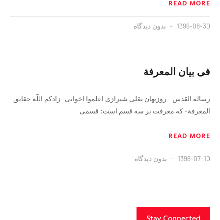
READ MORE
1396-08-30
بدون دیدگاه
فى بيان المعرفة
رسالة القدس ‏- روزبهان بقلى شيرازى‏ اعلموا اخوانى- زادكم اللّه حقايق
المعرفة- كه معرفت بر سه قسم است: قسمى
READ MORE
1396-07-10
بدون دیدگاه
Stay Connected