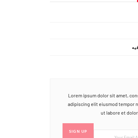
یه
Lorem ipsum dolor sit amet, co
adipiscing elit eiusmod tempor 
ut labore et dol
SIGN UP