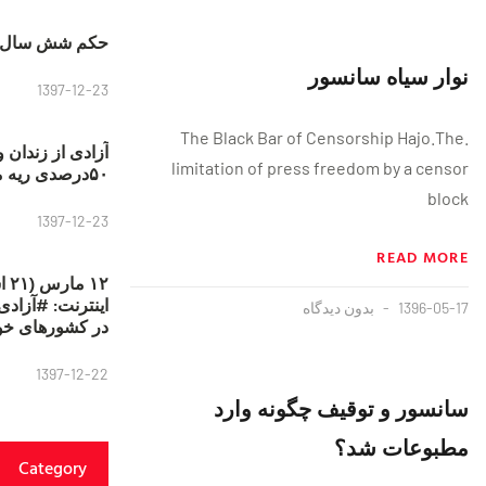
حکم شش سال ح
نوار سیاه سانسور
1397-12-23
.The Black Bar of Censorship Hajo.The
آزادی از زندان 
limitation of press freedom by a censor
۵۰درصدی ریه مصطفی دانشجو
block
1397-12-23
READ MORE
۱۲
1396-05-17
بدون دیدگاه
در کشورهای خو
1397-12-22
سانسور و توقیف چگونه وارد
مطبوعات شد؟
Category