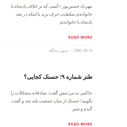
مهرداد حسین‌پور ‌«کسی که بر خلاف پادشاه یا
خانواده‌ی سلطنت حرف بزند یا اینکه در ضد
پادشاه یا خانواده‌ی
READ MORE
1395-06-16
بدون دیدگاه
طنز شماره ۹؛ حسنک کجایی؟
ﺣﺎﮐﻤﯽ ﺑﻪ ﻣﺮﺩﻣﺶ ﮔﻔﺖ: ﺻﺎﺩﻗﺎﻧﻪ ﻣﺸﮑﻼﺕ ﺭﺍ
ﺑﮕﻮﯾﯿﺪ! ﺣﺴﻨﮏ ﺍﺯ ﻣﯿﺎﻥ ﺟﻤﻌﯿﺖ ﺑﻠﻨﺪ ﺷﺪ ﻭ ﮔﻔﺖ:
ﮔﻨﺪﻡ ﻭ ﺷﯿﺮ
READ MORE