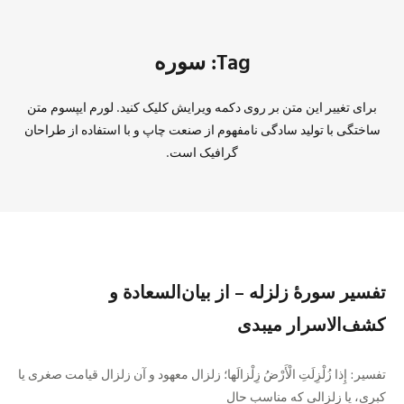
Tag: سوره
برای تغییر این متن بر روی دکمه ویرایش کلیک کنید. لورم ایپسوم متن
ساختگی با تولید سادگی نامفهوم از صنعت چاپ و با استفاده از طراحان
گرافیک است.
تفسیر سورهٔ زلزله – از بیان‌السعادة و
کشف‌الاسرار میبدی
تفسیر: إِذا زُلْزِلَتِ الْأَرْضُ زِلْزالَها؛ زلزال معهود و آن زلزال قیامت صغرى یا
کبرى، یا زلزالى که مناسب حال