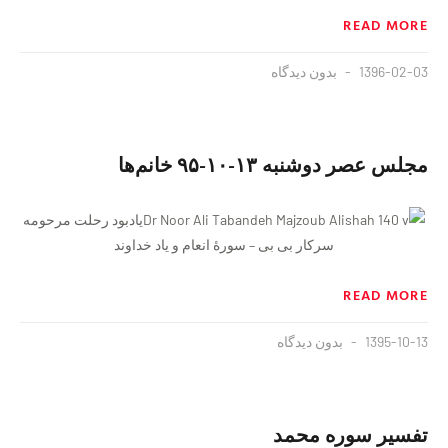
READ MORE
1396-02-03
بدون دیدگاه
مجلس عصر دوشنبه ١٣-١٠-٩۵ خانم‌ها
یادبود رحلت مرحومه
سرکار بی‌ بی – سورهٔ انعام و یاد خداوند
READ MORE
1395-10-13
بدون دیدگاه
تفسير سوره محمد