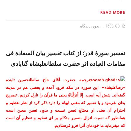
READ MORE
1396-09-12
بدون دیدگاه
تفسیر سورهٔ قدر؛ از کتاب تفسیر بیان‌ السعادة فی
مقامات العباده اثر حضرت سلطانعلیشاه گنابادی
ترجمه حضرت آقای حاج سلطانحسین تابنده
«رضاعلیشاه»- این سوره در مکه فرود آمده و بعضی هم در مدینه
گفته‌اند. شش آیه است. إِنَّا أَنزَلْنَاهُ یعنی ما قرآن را نازل کردیم، تصریح
بدان نفرمود و با ضمیر که معنی ابهام را دارد ذکر کرد از نظر تعظیم و
احترام آن یعنی او محتاج تعیین نیست و بدون تعیین معین است
همانطور که نسبت انزال بضمیر متکلم بر اي تفخیم و تعظیم آن است
که میفرماید ما خودمان آنرا فرو فرستادیم.