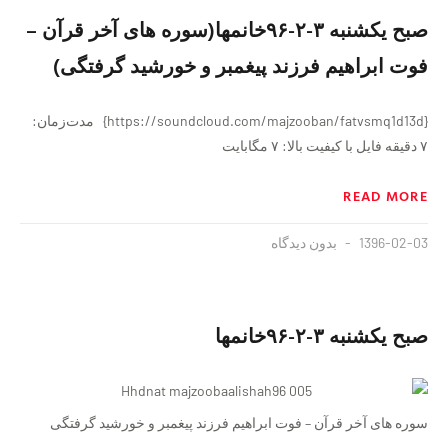
صبح یکشنبه ٣-٢-٩۶خانمها(سوره های آخر قرآن –
فوت ابراهیم فرزند پیغمبر و خورشید گرفتگی)
{https://soundcloud.com/majzooban/fatvsmq1d13d} مدت‌زمان:
۷ دقيقه فايل با کیفیت بالا: ۷ مگابایت
READ MORE
1396-02-03
بدون دیدگاه
صبح یکشنبه ٣-٢-٩۶خانمها
سوره های آخر قرآن – فوت ابراهیم فرزند پیغمبر و خورشید گرفتگی