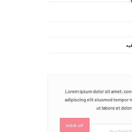
یه
Lorem ipsum dolor sit amet, co
adipiscing elit eiusmod tempor 
ut labore et dol
SIGN UP