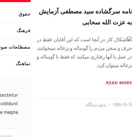
نامه سرگشاده سید مصطفی آزمایش
حقوق
به عزت الله سحابی
فرهنگ
اشکال کار در آنجا است که این آقایان فقط در
مصطلحات صوف
{flvremote}http://www.majzooban121.
حرف و سخن مردم را گوساله و بزغاله نمیخوانند،
در عمل با آنها رفتاری میکنند که فقط با گوساله و
نماهنگ
بزغاله میتوان کرد.
READ MORE
nsectetur
ncididunt
1388-10-15
بدون دیدگاه
ore magna