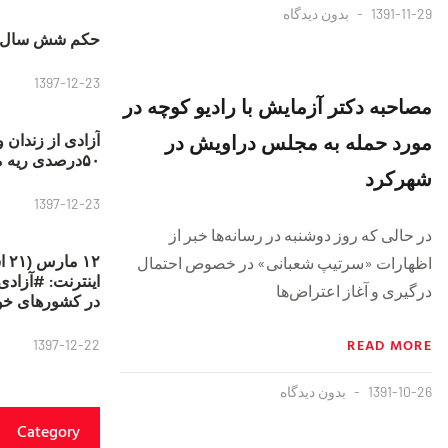
1391-11-29
بدون دیدگاه
حکم شش سال ح
1397-12-23
مصاحبه دکتر آزمایش با رادیو کوچه در
مورد حمله به مجلس دراویش در
آزادی از زندان 
۵۰درصدی ریه مصطفی دانشجو
شهرکرد
1397-12-23
در حالی که روز دوشنبه در رسانه‌ها خبر از
۱۲
اظهارات «سرتیپ شعبانی» در خصوص احتمال
درگیری و آغاز اعتراض‌ها
در کشورهای خو
READ MORE
1397-12-22
1391-10-26
بدون دیدگاه
Category