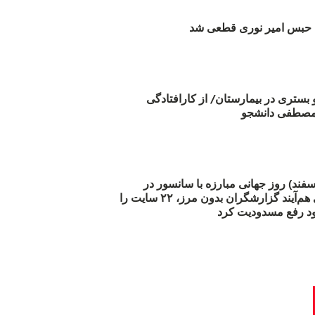
بس امیر نوری قطعی شد
و بستری در بیمارستان/ از کارافتادگی
 مارس (۲۱ اسفند) روز جهانی مبارزه با سانسور در
اینترنت: #آزادی هم‌آیند گزارشگران‌ بدون مرز، ۲۲ سایت را
د رفع مسدودیت کرد