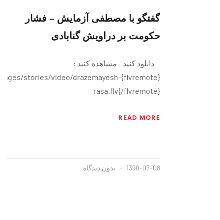
گفتگو با مصطفی آزمایش – فشار
حکومت بر دراویش گنابادی
دانلود کنید مشاهده کنید :
info/images/stories/video/drazemayesh-
rasa.flv{/flvremote}
READ MORE
1390-07-08
بدون دیدگاه