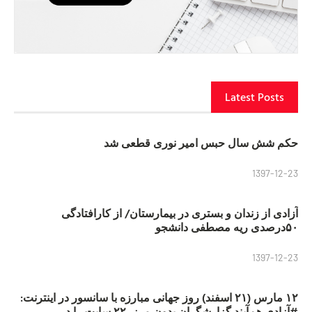
Latest Posts
حکم شش سال حبس امیر نوری قطعی شد
1397-12-23
آزادی از زندان و بستری در بیمارستان/ از کارافتادگی
۵۰درصدی ریه مصطفی دانشجو
1397-12-23
۱۲ مارس (۲۱ اسفند) روز جهانی مبارزه با سانسور در اینترنت:
#آزادی هم‌آیند گزارشگران‌ بدون مرز، ۲۲ سایت را در