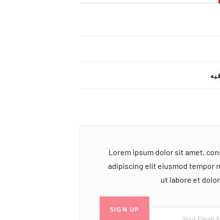
یه
Lorem ipsum dolor sit amet, co
adipiscing elit eiusmod tempor 
ut labore et dol
SIGN UP