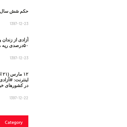
حکم شش سال ح
1397-12-23
آزادی از زندان 
۵۰درصدی ریه مصطفی دانشجو
1397-12-23
۱۲
در کشورهای خو
1397-12-22
Category