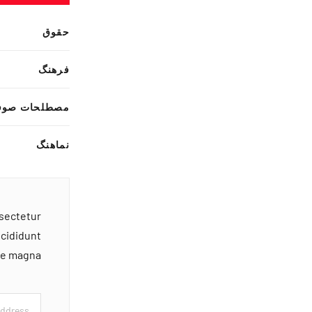
حقوق
فرهنگ
مصطلحات صوف
نماهنگ
nsectetur
ncididunt
ore magna