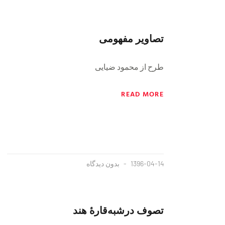
تصاویر مفهومی
طرح از محمود ضیایی
READ MORE
1396-04-14
بدون دیدگاه
تصوف درشبه‌قارۀ هند