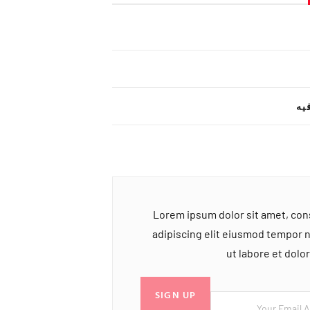
یه
Lorem ipsum dolor sit amet, co
adipiscing elit eiusmod tempor 
ut labore et dol
SIGN UP