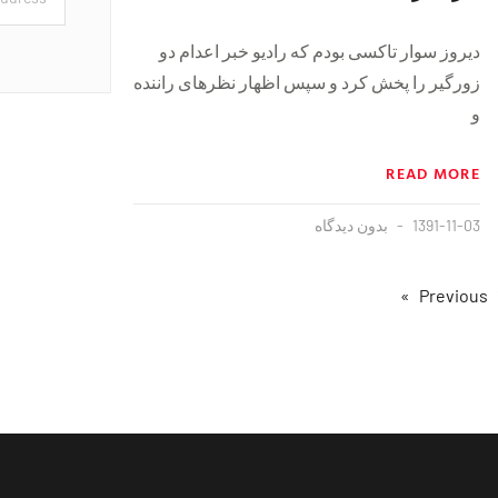
ديروز سوار تاكسى بودم كه راديو خبر اعدام دو
زورگير را پخش كرد و سپس اظهار نظرهاى راننده
و
READ MORE
1391-11-03
بدون دیدگاه