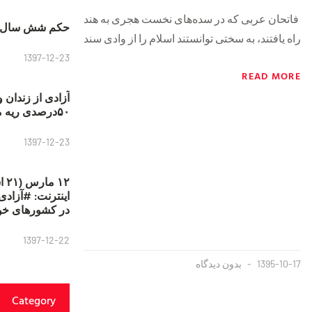
فاتحان عربی که در سده‌های نخست هجری به هند
حکم شش سال ح
راه یافتند، به سختی توانستند اسلام را از وادی سند
1397-12-23
READ MORE
آزادی از زندان 
۵۰درصدی ریه مصطفی دانشجو
1397-12-23
۱۲
در کشورهای خو
1397-12-22
1395-10-17
بدون دیدگاه
Category