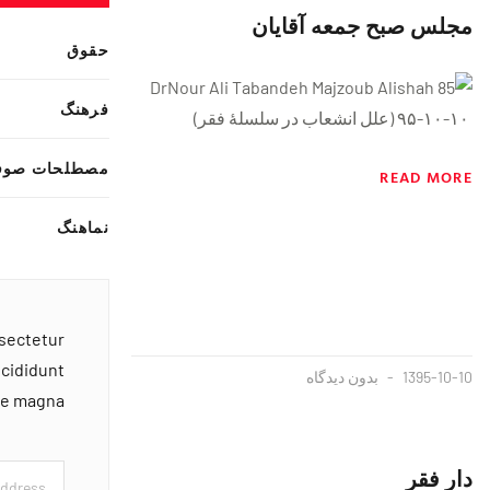
مجلس صبح جمعه آقایان
حقوق
فرهنگ
١٠-١٠-٩۵ (علل انشعاب در سلسلهٔ فقر)
مصطلحات صوف
READ MORE
نماهنگ
nsectetur
ncididunt
1395-10-10
بدون دیدگاه
ore magna
دار فقر