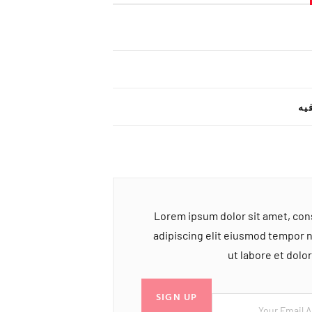
یه
Lorem ipsum dolor sit amet, co
adipiscing elit eiusmod tempor 
ut labore et dol
SIGN UP