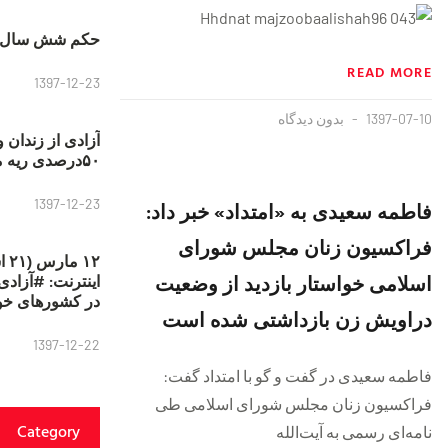
حکم شش سال ح
READ MORE
1397-12-23
1397-07-10
بدون دیدگاه
آزادی از زندان 
۵۰درصدی ریه مصطفی دانشجو
1397-12-23
فاطمه سعیدی به «امتداد» خبر داد:
فراکسیون زنان مجلس شورای
۱۲
اسلامی خواستار بازدید از وضعیت
در کشورهای خو
دراویش زن بازداشتی شده است
1397-12-22
فاطمه سعیدی در گفت و گو با امتداد گفت:
فراکسیون زنان مجلس شورای اسلامی طی
Category
نامه‌ای رسمی به آیت‌الله