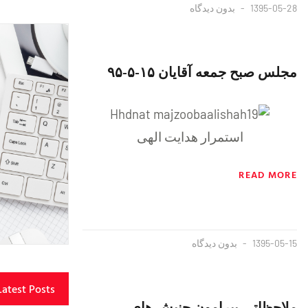
1395-05-28
بدون دیدگاه
مجلس صبح جمعه آقایان ١۵-۵-٩۵
استمرار هدایت الهی
READ MORE
1395-05-15
بدون دیدگاه
Latest Posts
ملاحظاتی پیرامون جنبش های