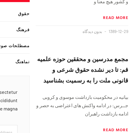
و کشور هیچ معنا و
حقوق
READ MORE
فرهنگ
1389-12-29
بدون دیدگاه
مصطلحات صوف
مجمع مدرسین و محققین حوزه علمیه
نماهنگ
قم: تا دیر نشده حقوق شرعی و
قانونی ملت را به رسمیت بشناسید
nsectetur
بیانیه در محکومیت بازداشت موسوی و کروبی
ncididunt
جــرس: در ادامه واکنش های اعتراضی به حصر و
ore magna
ادامه بازداشت راهبران
READ MORE