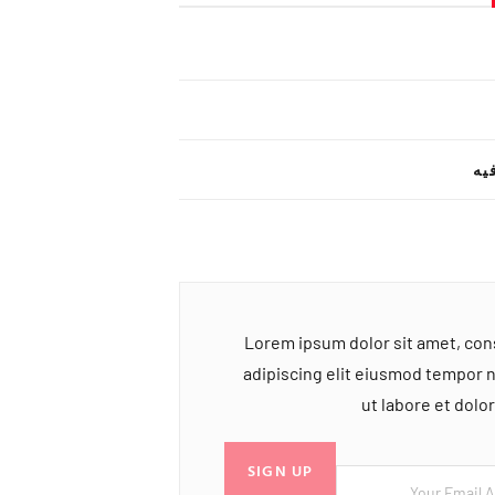
یه
Lorem ipsum dolor sit amet, co
adipiscing elit eiusmod tempor 
ut labore et dol
SIGN UP