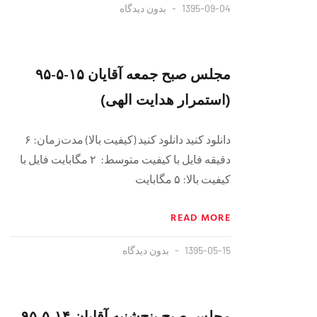
1395-09-04
بدون دیدگاه
مجلس صبح جمعه آقایان ١۵-۵-٩۵
(استمرار هدایت الهی)
دانلود کنید دانلود کنید (کیفیت بالا) مدت‌زمان: ۶
دقيقه فايل با کیفیت متوسط: ٢ مگابایت فايل با
کیفیت بالا: ۵ مگابایت
READ MORE
1395-05-15
بدون دیدگاه
مجلس صبح پنج‌شنبه آقايان ١۴-۵-٩۵