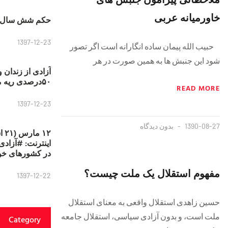
خاورمیانه عربی
حکم شش سال ح
1397-12-23
حبیب الله پیمان ساده انگارانه است اگر تصور
شود این جنبش ها به همین صورت در هر
آزادی از زندان 
۵۰درصدی ریه مصطفی دانشجو
READ MORE
1397-12-23
1390-08-27
بدون دیدگاه
۱۲
در کشورهای خو
مفهوم استقلال یک ملت چیست؟
1397-12-22
حسین زاهدی استقلال واقعی به معنای استقلال
ملت است، و بدون آزادی سیاسی، استقلال جامعه
Category