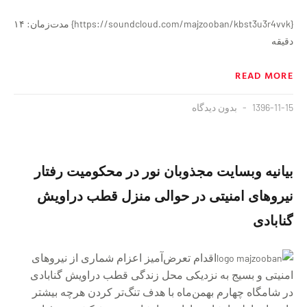
{https://soundcloud.com/majzooban/kbst3u3r4vvk} مدت‌زمان: ۱۴
دقیقه
READ MORE
1396-11-15
بدون دیدگاه
بیانیه وبسایت مجذوبان نور در محکومیت رفتار
نیروهای امنیتی در حوالی منزل قطب دراویش
گنابادی
اقدام تعرض‌آمیز اعزام شماری از نیروهای
امنیتی و بسیج به نزدیکی محل زندگی قطب دراویش گنابادی
در
شامگاه چهارم بهمن‌ماه
با هدف تنگ‌تر کردن هرچه بیشتر