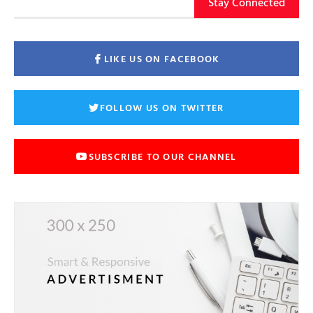
Stay Connected
LIKE US ON FACEBOOK
FOLLOW US ON TWITTER
SUBSCRIBE TO OUR CHANNEL