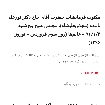
مکتوب فرمایشات حضرت آقای حاج دکتر نورعلی
تابنده (مجذوبعلیشاه)، مجلس صبح پنج‌شنبه
۹۶/۱/۳ – خانم‌ها (روز سوم فروردين – نوروز
۱۳۹۶)
بسم الله الرّحمن الرّحیم بعد از “بسم‌الله” به احترام “الله” باید ساکت
باشید. ببینید در یک جمع به همین
READ MORE
1396-01-07
بدون دیدگاه