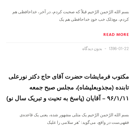
بسم الله الرّحمن الرّحیم قبلاً که صحبت کردم، در آخر، خداحافظی هم
کردم، مع‌ذلک خب خودِ خداحافظی هم یک
READ MORE
1396-01-22
بدون دیدگاه
مکتوب فرمایشات حضرت آقای حاج دکتر نورعلی
تابنده (مجذوبعلیشاه)، مجلس صبح جمعه
۹۶/۱/۱۱ – آقایان (پاسخ به تحیت و تبریک سال نو)
بسم الله الرّحمن الرّحیم یک مثلی مشهور شده، یعنی یک قاعده‌ی
فقهی‌ست در واقع، می‌گوید: “هر سلامی را علیک