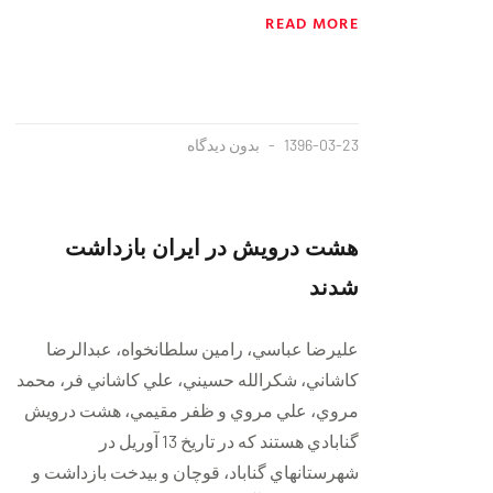
READ MORE
1396-03-23
بدون دیدگاه
هشت درويش در ايران بازداشت
شدند
عليرضا عباسي، رامين سلطانخواه، عبدالرضا
كاشاني، شكرالله حسيني، علي كاشاني فر، محمد
مروي، علي مروي و ظفر مقيمي، هشت درويش
گنابادي هستند كه در تاريخ 13 آوريل در
شهرستانهاي گناباد، قوچان و بيدخت بازداشت و