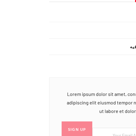
یه
Lorem ipsum dolor sit amet, co
adipiscing elit eiusmod tempor 
ut labore et dol
SIGN UP