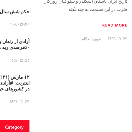
تاریخ ایران باستان اسکندر و سلوکیان روزگار
فترت در این قسمت به چند نکته
حکم شش سال ح
1397-12-23
READ MORE
1395-10-29
بدون دیدگاه
آزادی از زندان 
۵۰درصدی ریه مصطفی دانشجو
1397-12-23
۱۲
در کشورهای خو
1397-12-22
Category