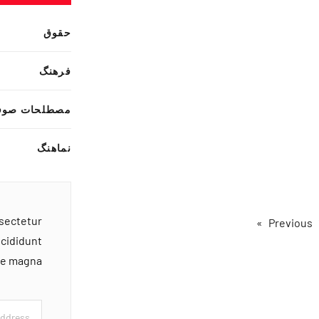
حقوق
فرهنگ
مصطلحات صوف
نماهنگ
nsectetur
ncididunt
ore magna