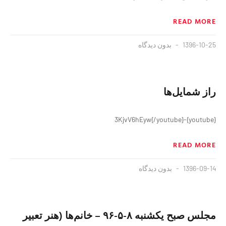
READ MORE
1396-10-25
بدون دیدگاه
راز شمایل‌ها
{youtube}-3KjvV6hEyw{/youtube}
READ MORE
1396-09-14
بدون دیدگاه
مجلس صبح یکشنبه ٨-۵-٩۶ – خانم‌ها (هنر تعبیر