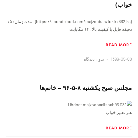
خواب)
{https://soundcloud.com/majzooban/iukirx662j9a} مدت‌زمان: ۱۵
دقيقه فايل با کیفیت بالا: ۱۴ مگابایت
READ MORE
1396-05-08
بدون دیدگاه
مجلس صبح یکشنبه ٨-۵-٩۶ – خانم‌ها
هنر تعبیر خواب
READ MORE